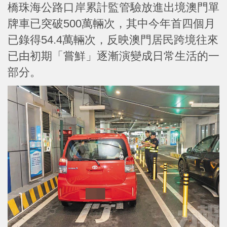
橋珠海公路口岸累計監管驗放進出境澳門單
牌車已突破500萬輛次，其中今年首四個月
已錄得54.4萬輛次，反映澳門居民跨境往來
已由初期「嘗鮮」逐漸演變成日常生活的一
部分。