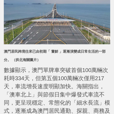
澳門居民跨境往來已由初期「 嘗鮮 」逐漸演變成日常生活的一部
分。 （拱北海關圖片）
數據顯示，澳門單牌車突破首個100萬輛次
耗時334天，但第五個100萬輛次僅用217
天，車流增長速度明顯加快。海關指出，
「澳車北上」與節假日集中爆發式車流不
同，更呈現穩定、常態化的「細水長流」模
式，逐漸成為澳門居民通勤、探親、商務及