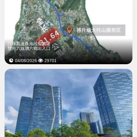
江珠高速珠海段擬擴建
雙向六線增六鄉出入口
04/08/2026
29701