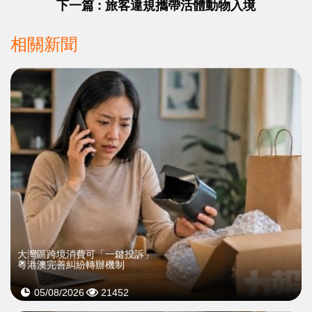
下一篇 : 旅客違規攜帶活體動物入境
相關新聞
大灣區跨境消費可「一鍵投訴」
粵港澳完善糾紛轉辦機制
05/08/2026
21452