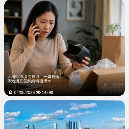
大灣區跨境消費可「一鍵投訴」
粵港澳完善糾紛轉辦機制
04/08/2026
14299