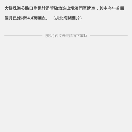
大橋珠海公路口岸累計監管驗放進出境澳門單牌車，其中今年首四
個月已錄得
54.4萬輛次。 （拱北海關圖片）
[贊助] 內文未完請向下滾動