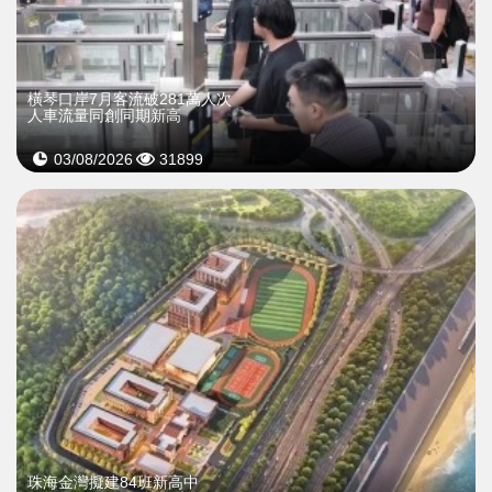
橫琴口岸7月客流破281萬人次
人車流量同創同期新高
03/08/2026
31899
珠海金灣擬建84班新高中