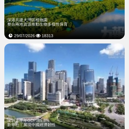
深港共建大灣區植物園
整合兩地資源推動生物多樣性保育
29/07/2026
18313
深圳上半年GDP增5.8%
新華社：展現中國經濟韌性