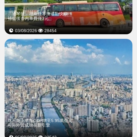
「通琴號」增兩條琴澳通勤快線
補貼後市內車費僅3元
03/08/2026
28454
珠三角上半年GDP增至5.95萬億元
AI與外貿成增長新引擎