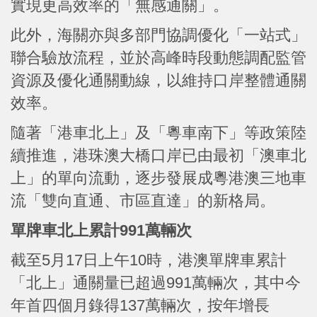
實現更高效率的「無感通關」。
此外，海關亦與多部門協調優化「一站式」
聯合驗放流程，並於高峰時段動態調配監管
資源及優化通關動線，以維持口岸整體通關
效率。
隨著「港車北上」及「粵車南下」等政策陸
續推進，港珠澳大橋口岸已由最初「澳車北
上」的單向流動，逐步發展成粵港澳三地車
流「雙向直通、市區直達」的新格局。
單牌車北上累計991萬輛次
截至5月17日上午10時，港澳單牌車累計
「北上」通關量已超過991萬輛次，其中今
年首四個月錄得137萬輛次，按年增長