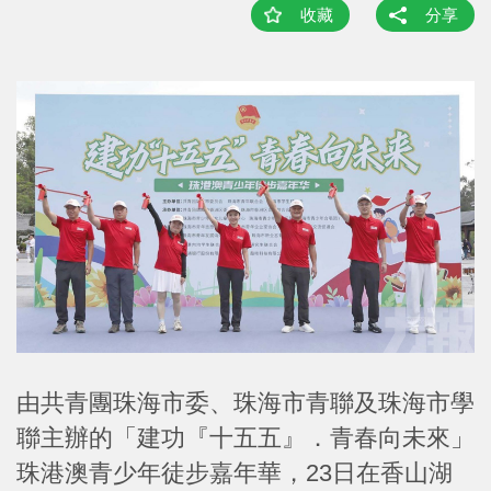
收藏
分享
由共青團珠海市委、珠海市青聯及珠海市學
聯主辦的「建功『十五五』．青春向未來」
珠港澳青少年徒步嘉年華，23日在香山湖