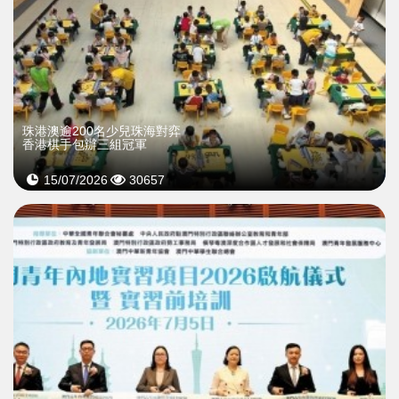
珠港澳逾200名少兒珠海對弈
香港棋手包辦三組冠軍
15/07/2026
30657