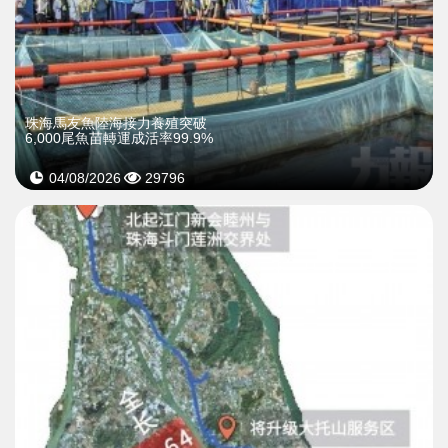
珠海馬友魚陸海接力養殖突破
6,000尾魚苗轉運成活率99.9%
04/08/2026
29796