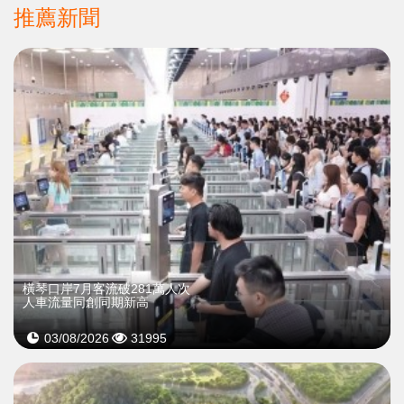
推薦新聞
橫琴口岸7月客流破281萬人次
人車流量同創同期新高
03/08/2026
31995