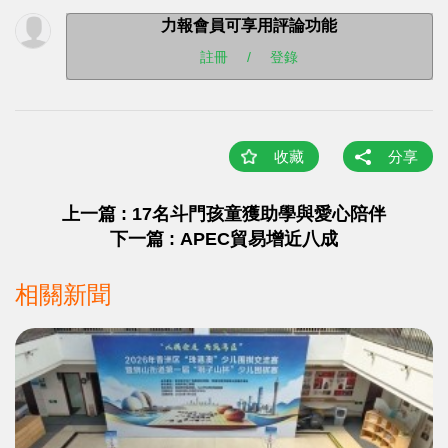
力報會員可享用評論功能
註冊
/
登錄
收藏
分享
上一篇 : 17名斗門孩童獲助學與愛心陪伴
下一篇 : APEC貿易增近八成
相關新聞