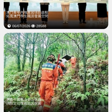
澳門青年內地實習項目啟航
拓寬澳門學生職涯發展空間
06/07/2026
28588
男青年鳳凰山登山迷路
消防定位搜救助其脫困