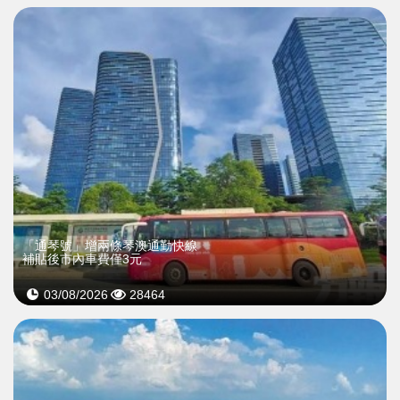
「通琴號」增兩條琴澳通勤快線
補貼後市內車費僅3元
03/08/2026
28464