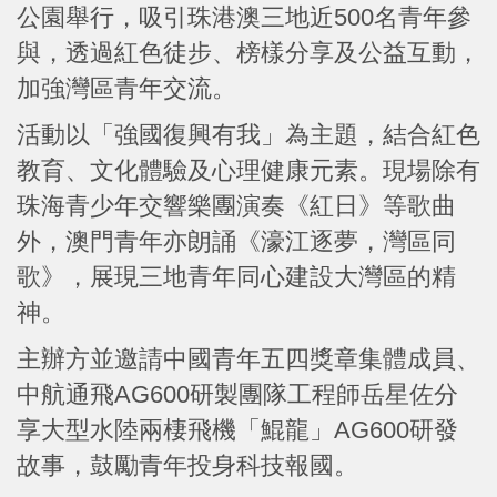
公園舉行，吸引珠港澳三地近500名青年參
與，透過紅色徒步、榜樣分享及公益互動，
加強灣區青年交流。
活動以「強國復興有我」為主題，結合紅色
教育、文化體驗及心理健康元素。現場除有
珠海青少年交響樂團演奏《紅日》等歌曲
外，澳門青年亦朗誦《濠江逐夢，灣區同
歌》，展現三地青年同心建設大灣區的精
神。
主辦方並邀請中國青年五四獎章集體成員、
中航通飛AG600研製團隊工程師岳星佐分
享大型水陸兩棲飛機「鯤龍」AG600研發
故事，鼓勵青年投身科技報國。