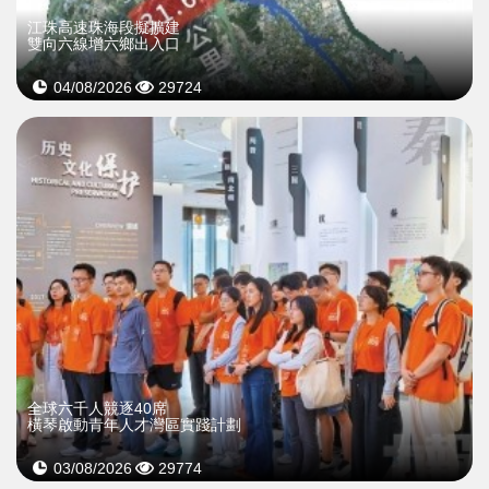
江珠高速珠海段擬擴建
雙向六線增六鄉出入口
04/08/2026
29724
全球六千人競逐40席
橫琴啟動青年人才灣區實踐計劃
03/08/2026
29774