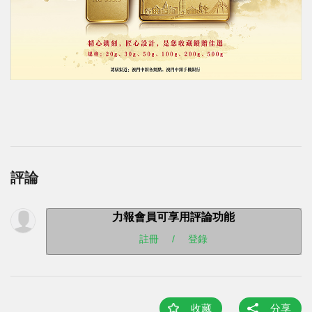
評論
力報會員可享用評論功能
註冊
/
登錄
收藏
分享