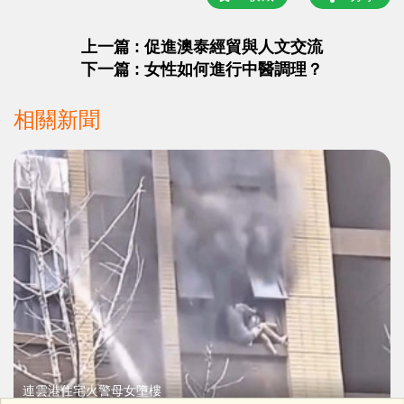
上一篇 : 促進澳泰經貿與人文交流
下一篇 : 女性如何進行中醫調理？
相關新聞
連雲港住宅火警母女墮樓
3歲女童不治消防救援惹質疑