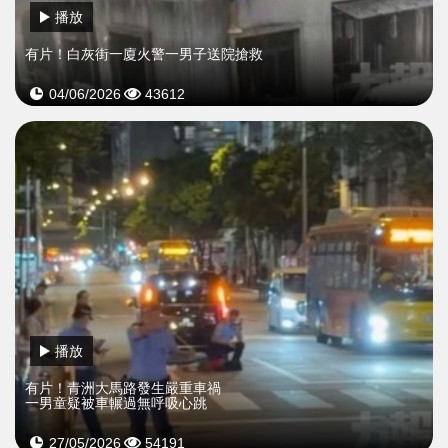
播放
​有片！白灰街一廈火警一男子送院搶救
04/06/2026
43612
播放
​有片！青洲大馬路發生嚴重車禍
一男童疑被車輾過無呼吸心跳
27/05/2026
54191