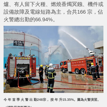
爐、有人留下火種、燃燒香燭冥鏹、機件或
設備故障及電線短路為主，合共166 宗，佔
火警總出勤的66.94%。
今 年 首 季 火 警 出 勤248宗， 按 年 升15.35%。圖為火警演習。