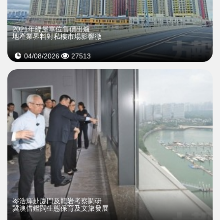
2021年經屋單位售價出爐
地產業界料對私樓市場影響微
04/08/2026
27513
岑浩輝赴廈門及龍岩考察調研
冀澳借鑑閩生態保育及文旅發展