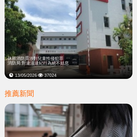
​休班消防員涉對兒童性侵犯罪
消防局:對違法違紀行為絕不姑息
13/05/2026
37024
推薦新聞