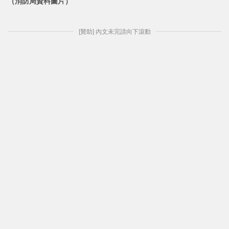
（消防局資料圖片）
[贊助] 內文未完請向下滾動