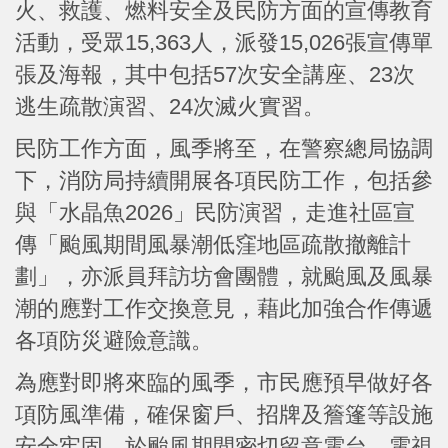
火、救護、燃料安全及民防方面的宣傳教育
活動，受眾15,363人，派發15,026張宣傳單
張及海報，其中包括57次安全講座、23次
逃生疏散演習、24次滅火實習。
民防工作方面，風季將至，在警察總局協調
下，消防局持續開展各項民防工作，包括參
與「水晶魚2026」民防演習，走進社區宣
傳「颱風期間風暴潮低窪地區疏散撤離計
劃」，亦派員拜訪坊會團體，就颱風及風暴
潮的應對工作交換意見，藉此加強合作傳遞
各項防災避險意識。
為應對即將來臨的風季，市民應預早做好各
項防風準備，確保窗戶、招牌及簷篷等設施
安全牢固，於颱風期間密切留意電台、電視