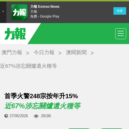
澳門力報
今日力報
澳聞新聞
近67%涉忘關爐遺火種等
首季火警248宗按年升15%
近67%涉忘關爐遺火種等
27/05/2026
28186