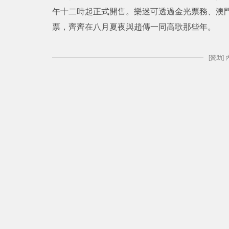
午十二時起正式開售。樂迷可透過金光票務、澳門售
票，齊齊在八月夏夜與趙傳一同高歌那些年。
[贊助