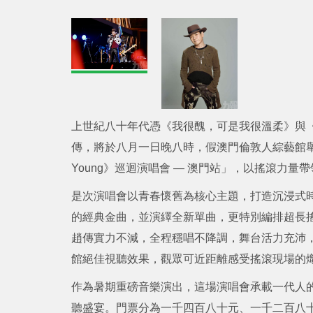
上世紀八十年代憑《我很醜，可是我很溫柔》與
傳，將於八月一日晚八時，假澳門倫敦人綜藝館舉行「趙
Young》巡迴演唱會 — 澳門站」，以搖滾力
是次演唱會以青春懷舊為核心主題，打造沉浸式
的經典金曲，並演繹全新單曲，更特別編排超長
趙傳實力不減，全程穩唱不降調，舞台活力充沛
館絕佳視聽效果，觀眾可近距離感受搖滾現場的
作為暑期重磅音樂演出，這場演唱會承載一代人
聽盛宴。門票分為一千四百八十元、一千二百八