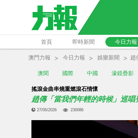
首頁
即時新聞
今日力報
澳門力報
今日力報
娛樂新聞
趙
澳聞
國際
中國
濠鏡疊影
搖滾金曲串燒重燃滾石情懷
趙傳「當我們年輕的時候」巡唱
27/05/2026
230086