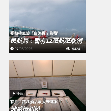
受熱帶氣旋「白海豚」影響
民航局：暫有12班航班取消
07/08/2026
9424
播放
有片！路氹酒店殺人未遂案
涉感情糾紛