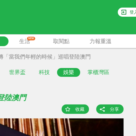
登
NEW
生活
取閱點
力報重溫
傳「當我們年輕的時候」巡唱登陸澳門
世界盃
科技
娛樂
掌櫃灣區
登陸澳門
收藏
分享