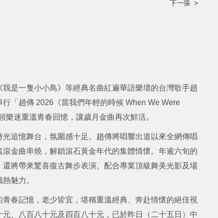
下一張 >
《我是一隻小小鳥》等經典名曲紅遍華語樂壇的台灣歌手趙
傳 2026《當我們年輕的時候 When We Were
量帶領樂迷重溫青春回憶，讓歲月金曲再次鮮活。
時光追憶舞台，氛圍感十足。趙傳將唱響出道以來全網傳唱
搖滾金曲串燒，解鎖滾石黃金年代的集體情懷。年逾六旬的
，還將帶來驚喜復古舞步表演。配合專業頂級舞美光影及場
熾熱魅力。
的青春記憶，老少皆宜，堪稱重溫經典、奔赴情懷的絕佳視
十元、八百八十元及四百八十元，已於昨日（二十五日）中