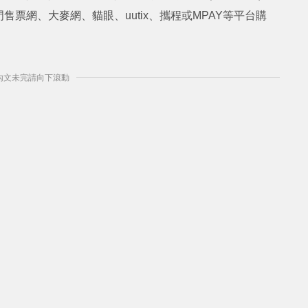
票網、大麥網、貓眼、uutix、攜程或MPAY等平台購
] 內文未完請向下滾動