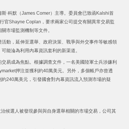
默（James Comer）主導。委員會已致函Kalshi首
t首席執行官Shayne Coplan，要求兩家公司提交有關異常交易監
相關市場監測機制等文件。
樂活動，延伸至選舉、政府決策、戰爭與外交事件等敏感領
，可能淪為利用內幕資訊套利的新渠道。
治事件的交易成為焦點。根據調查文件，一名美國陸軍士兵涉嫌利
market押注並獲利約40萬美元。另外，多個帳戶亦曾透
約240萬美元，引發國會對內幕資訊流入預測市場的疑
國政治候選人被發現參與與自身選舉相關的市場交易，公司其