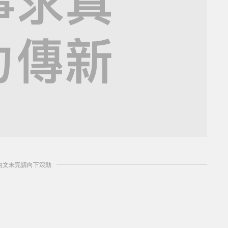
] 內文未完請向下滾動