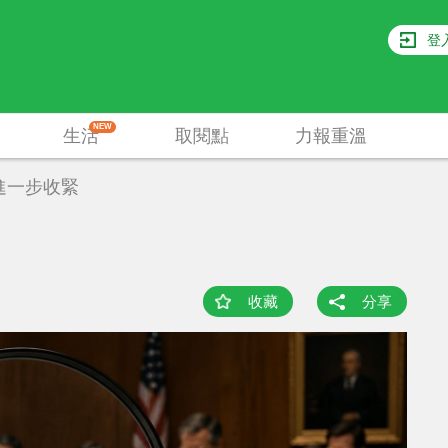
登
NEW
生活
取閱點
力報重溫
進一步收緊
收藏
分享