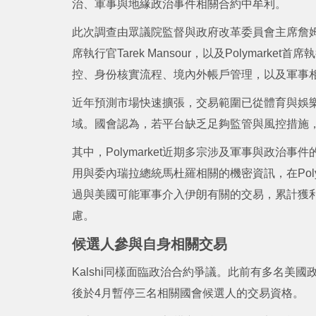
治、軍事與地緣政治事件相關合約中牟利。
此次調查由眾議院監督與政府改革委員會主席詹姆斯·科
席執行官Tarek Mansour，以及Polymarke
控、身份核實流程、境內外帳戶管理，以及軍事
近年預測市場快速擴張，交易範圍已從體育與娛
域。國會認為，若平台缺乏足夠監管與風控措施
其中，Polymarket近期多宗涉及軍事與政
用與委內瑞拉總統馬杜羅相關的機密資訊，在Poly
過與美國可能軍事介入伊朗有關的交易，累計獲利
慮。
候選人參與自身相關交易
Kalshi同樣面臨政治合約爭議。此前有多名美
後於4月暫停三名相關國會候選人的交易資格。