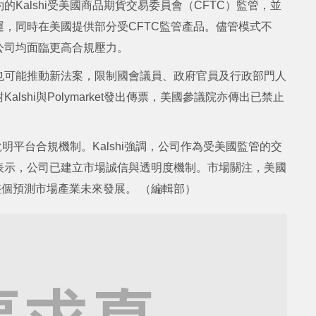
Kalshi受美國商品期貨交易委員會（CFTC）監管，並
體營運，同時在美國提供部分受CFTC監管產品。儘管模式不
公司均面臨更高合規壓力。
也可能推動新法案，限制國會議員、政府官員及行政部門人
shi與Polymarket發出傳票，美國參議院亦傳出已禁止
調查並說明平台合規機制。Kalshi強調，公司作為受美國監管的交
et則表示，公司已建立市場誠信與透明度機制。市場關注，美國
整個預測市場產業未來發展。 （編輯部）