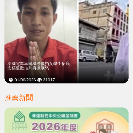
泰國電單車司機涉偷拍女學生裙底
念稿道歉拍片再掀眾怒
01/06/2026
31017
推薦新聞