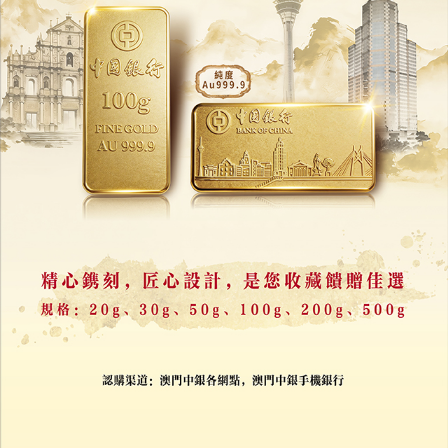
泰婦中頭獎遭鄰居夫婦侵吞
600萬泰銖獎券疑遭焚毀
15/06/2026
18751