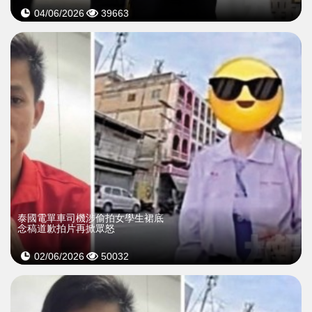
04/06/2026
39663
泰國電單車司機涉偷拍女學生裙底
念稿道歉拍片再掀眾怒
02/06/2026
50032