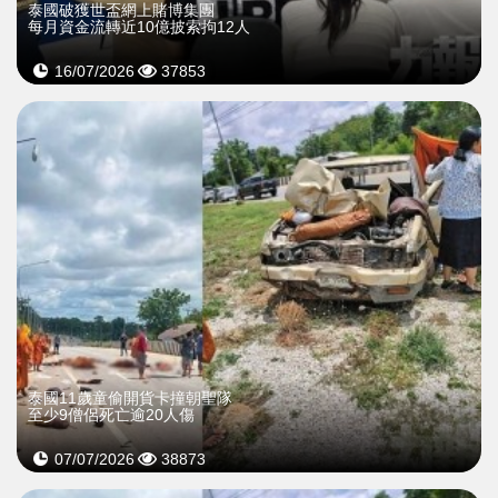
泰國破獲世盃網上賭博集團
每月資金流轉近10億披索拘12人
16/07/2026
37853
泰國11歲童偷開貨卡撞朝聖隊
至少9僧侶死亡逾20人傷
07/07/2026
38873