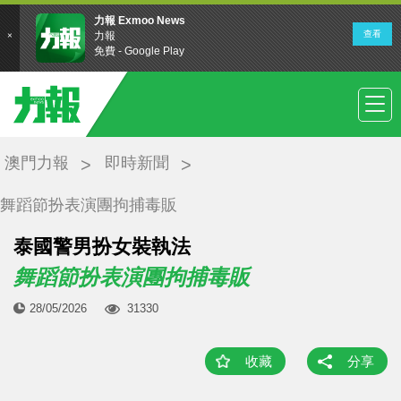
澳門力報
即時新聞
舞蹈節扮表演團拘捕毒販
泰國警男扮女裝執法
舞蹈節扮表演團拘捕毒販
28/05/2026
31330
收藏
分享