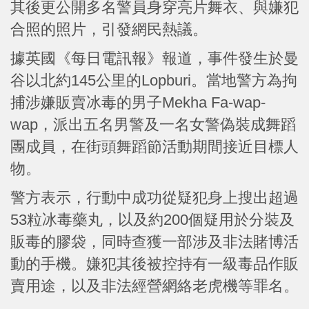
其後更公開多名警員身穿亮片舞衣、與嫌犯
合照的照片，引發網民熱議。
據英國《每日電訊報》報道，事件發生於曼
谷以北約145公里的Lopburi。當地警方為拘
捕涉嫌販賣冰毒的男子Mekha Fa-wap-
wap，派出五名男警及一名女警偽裝成舞蹈
團成員，在街頭舞蹈節活動期間接近目標人
物。
警方表示，行動中成功從疑犯身上搜出超過
53粒冰毒藥丸，以及約200個疑用於分裝及
販毒的膠袋，同時查獲一部涉及非法賭博活
動的手機。嫌犯其後被控持有一級毒品作販
賣用途，以及非法經營網絡老虎機等罪名。