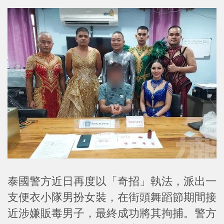
泰國警方近日再度以「奇招」執法，派出一
支便衣小隊男扮女裝，在街頭舞蹈節期間接
近涉嫌販毒男子，最終成功將其拘捕。警方