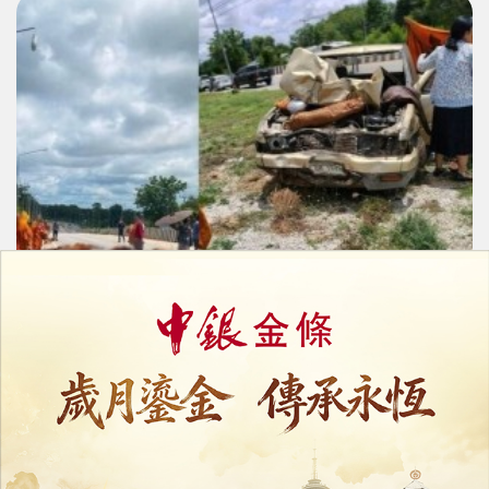
泰國11歲童偷開貨卡撞朝聖隊
至少9僧侶死亡逾20人傷
06/07/2026
18294