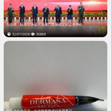
岑浩輝：駐澳部隊是守護澳門繁榮穩定的定海神針
31/07/2026
35869
藥監局籲勿使用一款摻雜西藥成分外用產品