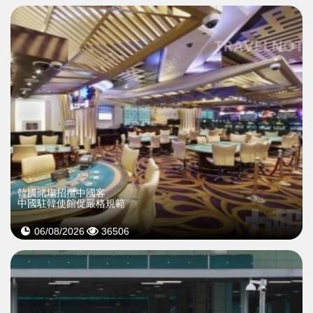
韓國賭場招攬中國客
中國駐韓使館促嚴格規範
06/08/2026
36506