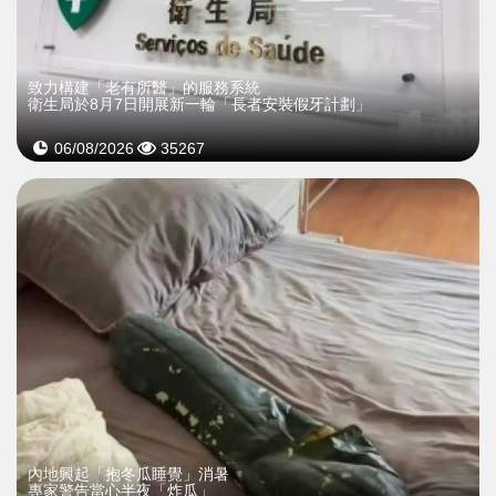
致力構建「老有所醫」的服務系統
衛生局於8月7日開展新一輪「長者安裝假牙計劃」
06/08/2026
35267
內地興起「抱冬瓜睡覺」消暑
專家警告當心半夜「炸瓜」