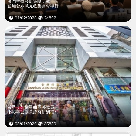
澳門輕軌發展策略研究
首場公眾意見收集會今舉行​
01/02/2026
24892
黃司：架構重組不涉裁員
不影響公務員原有薪酬福利
08/01/2026
35839