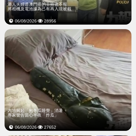
​港人夫婦遊澳門搭的士拾遺不報
將相機及電池據為己有再入境被截
06/08/2026
28956
內地興起「抱冬瓜睡覺」消暑
專家警告當心半夜「炸瓜」
06/08/2026
27652