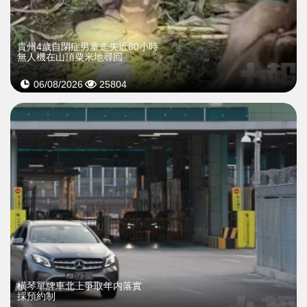
貴州4歲自閉症男童走失近80小時
無人機在山頂粟米地尋回
06/08/2026
25804
橫琴單牌車北上爭取年内落實
採預約制