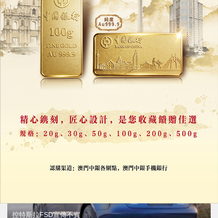
SpaceX與特斯拉同漲同跌
馬斯克概念股暫未分流
02/07/2026
25607
控特斯拉FSD宣傳不實