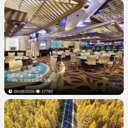
韓國賭場招攬中國客
中國駐韓使館促嚴格規範
06/08/2026
27780