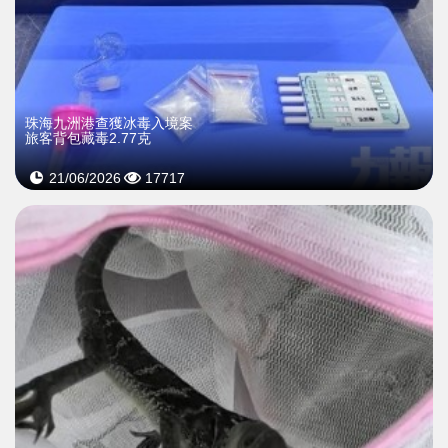
珠海九洲港查獲冰毒入境案
旅客背包藏毒2.77克
21/06/2026
17717