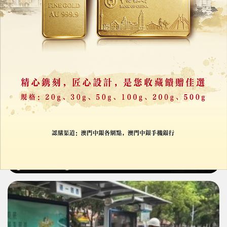
女子綁藏逾14公斤白銀
橫琴口岸闖關被查
26/03/2026
33333