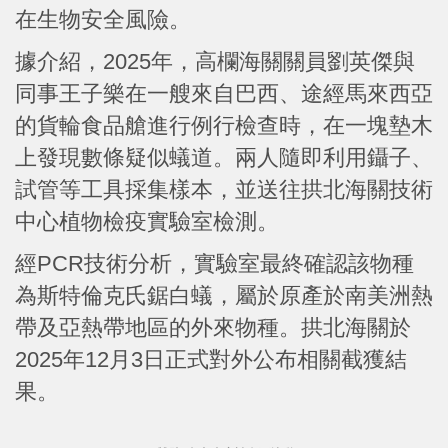
在生物安全風險。
據介紹，2025年，高欄海關關員劉英傑與
同事王子樂在一艘來自巴西、途經馬來西亞
的貨輪食品艙進行例行檢查時，在一塊墊木
上發現數條疑似蟻道。兩人隨即利用鑷子、
試管等工具採集樣本，並送往拱北海關技術
中心植物檢疫實驗室檢測。
經PCR技術分析，實驗室最終確認該物種
為斯特倫克氏鋸白蟻，屬於原產於南美洲熱
帶及亞熱帶地區的外來物種。拱北海關於
2025年12月3日正式對外公布相關截獲結
果。