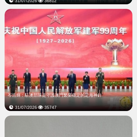
31/07/2026
36812
岑浩輝：駐澳部隊是守護澳門繁榮穩定的定海神針
31/07/2026
35747