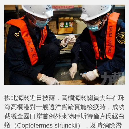
拱北海關近日披露，高欄海關關員去年在珠
海高欄港對一艘遠洋貨輪實施檢疫時，成功
截獲全國口岸首例外來物種斯特倫克氏鋸白
蟻（Coptotermes strunckii），及時消除潛