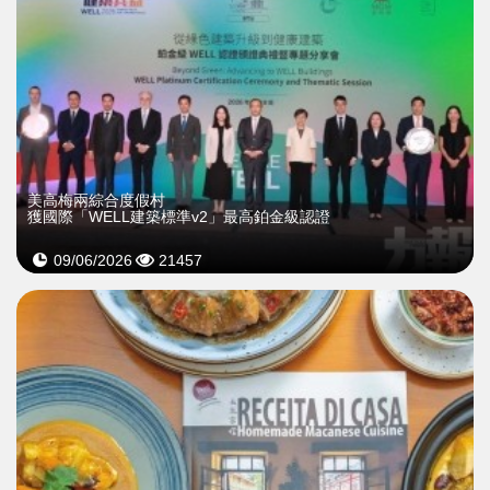
美高梅兩綜合度假村
獲國際「WELL建築標準v2」最高鉑金級認證
09/06/2026
21457
>