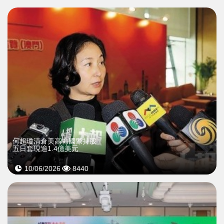
何超瓊清倉美高梅國際持股
五日套現逾1.4億美元
10/06/2026
8440