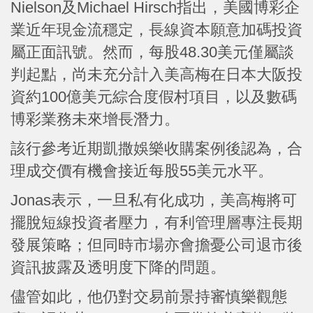
Nielson及Michael Hirsch指出，美國博彩企
業近年現金流穩定，長線資本願意加碼投資
屬正面訊號。然而，每股48.30美元僅屬談
判起點，尚未充分計入美高梅在日本大阪投
資約100億美元綜合度假村項目，以及數碼
博彩業務未來增長潛力。
該行參考近期凱撒娛樂收購案例後認為，合
理成交價有機會接近每股55美元水平。
Jonas表示，一旦私有化成功，美高梅將可
擺脫短線投資者壓力，有利管理層專注長期
發展策略；但同時市場亦會擔憂公司退市後
資訊披露及透明度下降的問題。
儘管如此，他仍對交易前景持審慎樂觀態