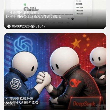
「比老闆先看到未來」
阿里千問辦公上線搶攻AI生產力市場
05/08/2026
51647
中美AI價格戰升溫
OpenAI大削模型收費