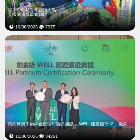
雲頂否認私有化雲頂大馬
美國業務成重組關鍵
16/06/2026
7975
美高梅旗下兩綜合度假村獲頒國際「 WELL建築標準v2 」最高鉑金級認證
10/06/2026
34251