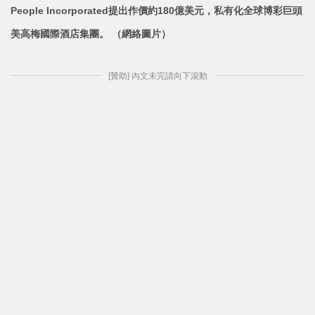
People Incorporated提出作價約180億美元，私有化全球博彩巨頭
美高梅國際
酒店集團。 （網絡圖片）
[贊助] 內文未完請向下滾動