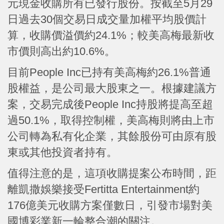
元現金收購所有已發行股份。按截至5月29
日過去30個交易日成交量加權平均股價計
算，收購價溢價約24.1%；較美高梅最新收
市價則高出約10.6%。
目前People Inc已持有美高梅約26.1%普通
股權益，是公司最大股東之一。根據建議方
案，交易完成後People Inc持股將提高至超
過50.1%，取得控制權，美高梅則將由上市
公司轉為私有化企業，其餘股份可由原有股
東或其他投資者持有。
值得注意的是，這項收購提案公布時間，距
離凱撒娛樂接受Fertitta Entertainment約
176億美元收購方案僅數日，引發市場對美
國博彩業新一輪整合潮的關注。