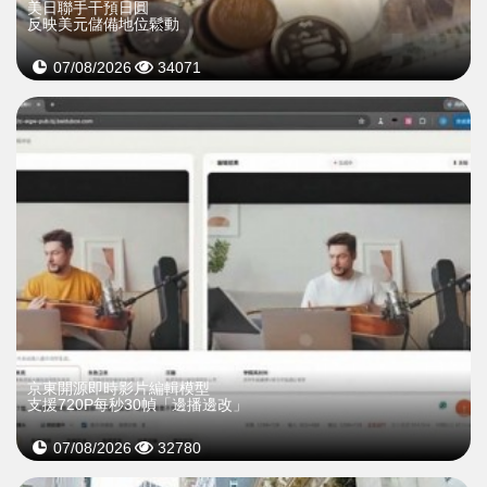
美日聯手干預日圓
反映美元儲備地位鬆動
07/08/2026
34071
京東開源即時影片編輯模型
支援720P每秒30幀「邊播邊改」
07/08/2026
32780