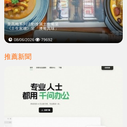
美高梅系列活動推廣土生葡菜
《土生家嚐》呈「澳葡真味」
08/06/2026
79692
推薦新聞