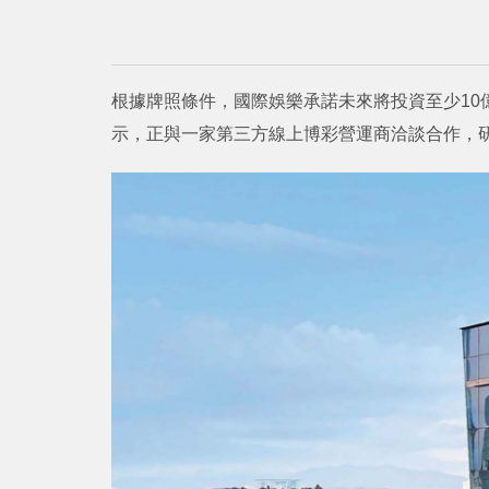
根據牌照條件，國際娛樂承諾未來將投資至少10
示，正與一家第三方線上博彩營運商洽談合作，