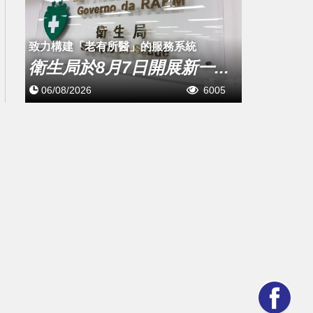
致力構建「老有所醫」的服務系統
衛生局於8月7日開展新一...
06/08/2026
6005