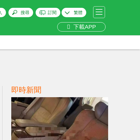
入
搜尋
訂閱
繁體
下載APP
即時新聞