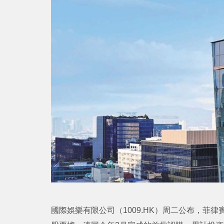
國際娛樂有限公司（1009.HK）周二公布，菲律賓