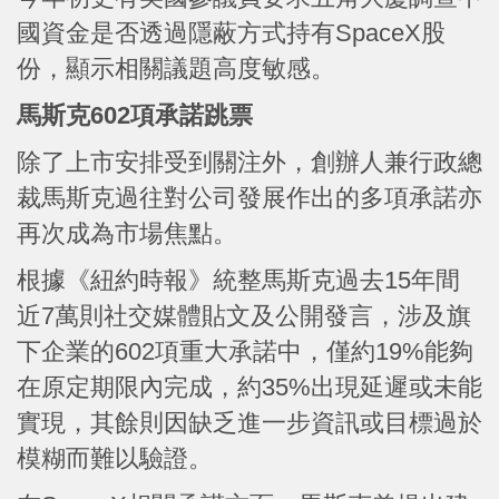
國資金是否透過隱蔽方式持有SpaceX股
份，顯示相關議題高度敏感。
馬斯克602項承諾跳票
除了上市安排受到關注外，創辦人兼行政總
裁馬斯克過往對公司發展作出的多項承諾亦
再次成為市場焦點。
根據《紐約時報》統整馬斯克過去15年間
近7萬則社交媒體貼文及公開發言，涉及旗
下企業的602項重大承諾中，僅約19%能夠
在原定期限內完成，約35%出現延遲或未能
實現，其餘則因缺乏進一步資訊或目標過於
模糊而難以驗證。