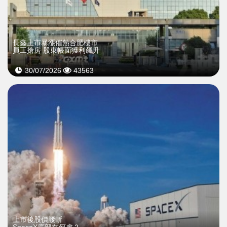
長鑫上市暴漲催熱合肥樓市
員工搶房 股東帳面獲利飆升
30/07/2026
43563
上市後股價腰斬
SpaceX底部在何處？