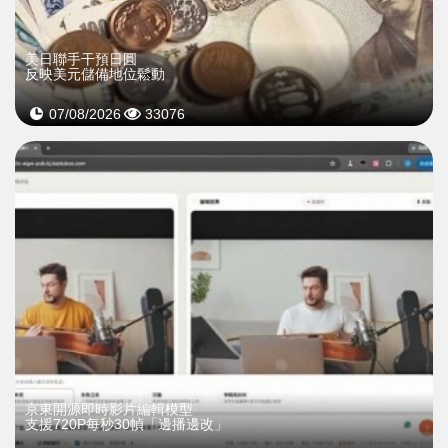
美日聯手干預日圓
反映美元儲備地位鬆動
07/08/2026
33076
京東開源即時影片編輯模型
支援720P每秒30幀「邊播邊改」