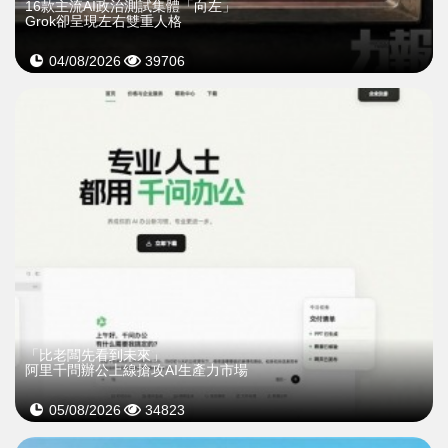
16款主流AI政治測試集體「向左」
Grok卻呈現左右雙重人格
04/08/2026
39706
「比老闆先看到未來」
阿里千問辦公上線搶攻AI生產力市場
05/08/2026
34823