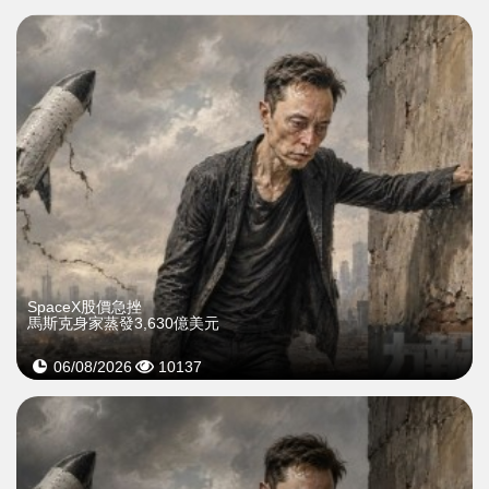
SpaceX股價急挫
馬斯克身家蒸發3,630億美元
06/08/2026
10137