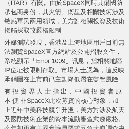
（ITAR）有關。由於SpaceX同時具備國防
承包商身份，其火箭、衛星及相關技術涉及
敏感軍民兩用領域，美方對相關投資及技術
接觸採取較嚴格限制。
外媒測試發現，香港及上海地區用戶目前無
法瀏覽SpaceX官方網站及公開招股文件，
系統顯示「Error 1009」訊息，指相關地區
IP位址被限制存取。市場人士認為，這反映
承銷團在上市前已主動降低潛在監管風險。
有 投 資 界 人 士 指 出， 中 國 投 資 者 原
本 便 非SpaceX此次募資的核心對象，加
上近年中美科技競爭升溫，美方對涉及航天
及國防技術企業的資本流動審查愈趨嚴格。
今年初更有美國參議員要求五角大廈調查中