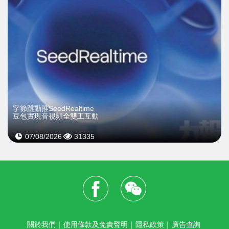
字節跳動推SeedRealtime
豆包實現音視頻全雙工互動
07/08/2026
31335
關於我們
｜
使用條款及免責聲明
｜
隱私政策
｜
廣告查詢