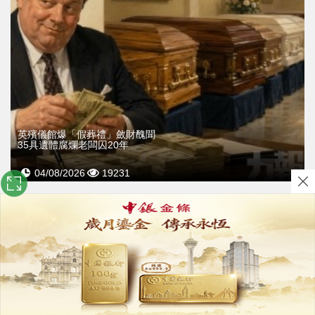
英殯儀館爆「假葬禮」斂財醜聞
35具遺體腐爛老闆囚20年
04/08/2026
19231
關於我們
｜
使用條款及免責聲明
｜
隱私政策
｜
廣告查詢