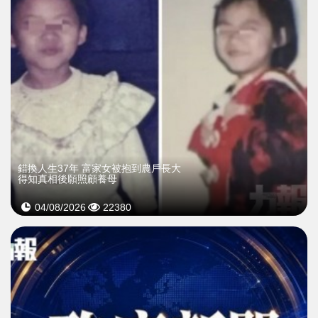
錯換人生37年 富家女被抱到農戶長大
得知真相後願照顧養母
04/08/2026
22380