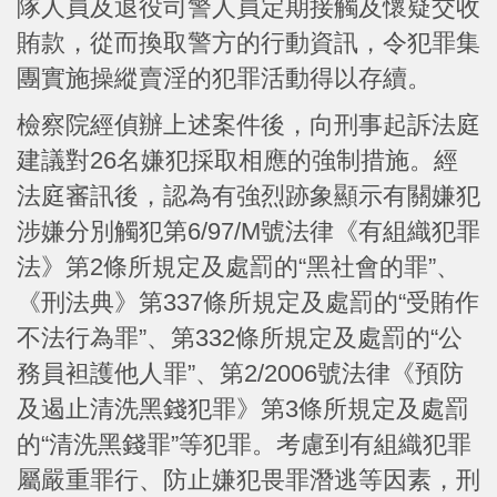
隊人員及退役司警人員定期接觸及懷疑交收
賄款，從而換取警方的行動資訊，令犯罪集
團實施操縱賣淫的犯罪活動得以存續。
檢察院經偵辦上述案件後，向刑事起訴法庭
建議對26名嫌犯採取相應的強制措施。經
法庭審訊後，認為有強烈跡象顯示有關嫌犯
涉嫌分別觸犯第6/97/M號法律《有組織犯罪
法》第2條所規定及處罰的“黑社會的罪”、
《刑法典》第337條所規定及處罰的“受賄作
不法行為罪”、第332條所規定及處罰的“公
務員袒護他人罪”、第2/2006號法律《預防
及遏止清洗黑錢犯罪》第3條所規定及處罰
的“清洗黑錢罪”等犯罪。考慮到有組織犯罪
屬嚴重罪行、防止嫌犯畏罪潛逃等因素，刑