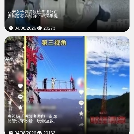
西安女子氣管鏡檢查後死亡
家屬質疑麻醉師全程玩手機
04/08/2026
20273
央視揭「勇敢者遊戲」亂象
監管失守秒變「玩命遊戲」
04/08/2026
20162