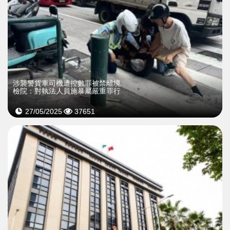
​涉襲警貨車司機遭控數罪被禁離境
檢院：對執法人員施暴屬嚴重罪行
27/05/2025
37651