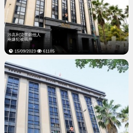
涉高利貸禁錮他人
兩嫌犯被羈押
15/09/2023
61185