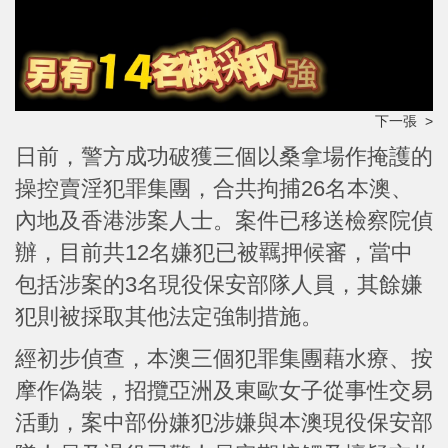
下一張 >
日前，警方成功破獲三個以桑拿場作掩護的
操控賣淫犯罪集團，合共拘捕26名本澳、
內地及香港涉案人士。案件已移送檢察院偵
辦，目前共12名嫌犯已被羈押候審，當中
包括涉案的3名現役保安部隊人員，其餘嫌
犯則被採取其他法定強制措施。
經初步偵查，本澳三個犯罪集團藉水療、按
摩作偽裝，招攬亞洲及東歐女子從事性交易
活動，案中部份嫌犯涉嫌與本澳現役保安部