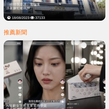
「猜猜我是誰」電騙案
涉案嫌犯被羈押
18/08/2023
37133
推薦新聞
AI短劇女主角進軍電商帶貨