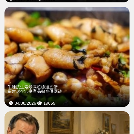
牛蛙抗生素最高超標逾五倍
福建封存涉事產品徹查供應鏈
04/08/2026
19655