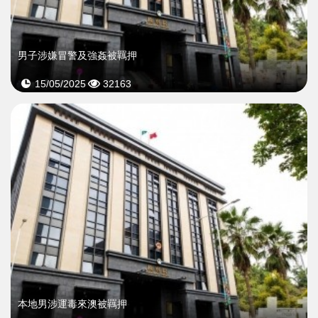
男子涉嫌冒警及強姦被羈押
15/05/2025
32163
本地男涉運毒來澳被羈押