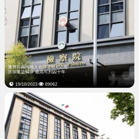
​澳男與兩內地人合謀盜取450萬
涉加重盜竊罪 最高可判囚十年
19/10/2023
89062