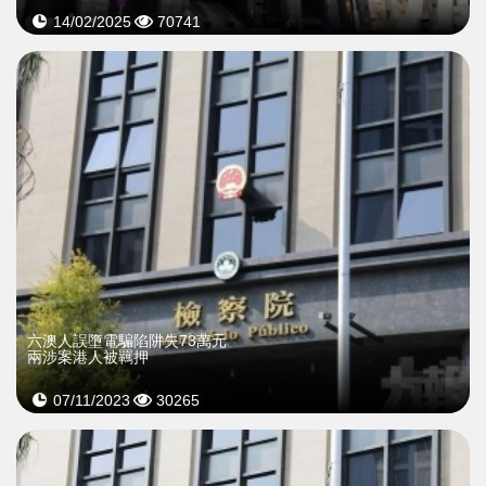
14/02/2025
70741
六澳人誤墮電騙陷阱失73萬元
兩涉案港人被羈押
07/11/2023
30265