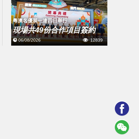
粵澳名優展一連四日舉行
現場共49份合作項目簽約
06/08/2026
12839