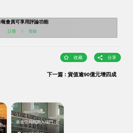
力報會員可享用評論功能
註冊
/
登錄
收藏
分享
下一篇 : 貨值逾90億元增四成
地
港金管局強調入場門檻高