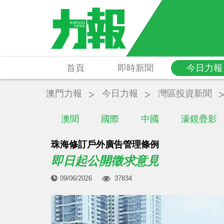
首頁
即時新聞
今日力報
澳門力報
今日力報
灣區投資新聞
澳聞
國際
中國
濠鏡疊影
珠海修訂戶外廣告管理條例
即日起公開徵求意見
09/06/2026
37834