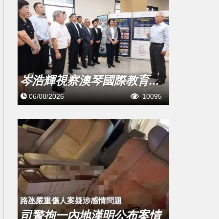
岑浩輝視察澳琴國際教育...
06/08/2026
10095
​路氹嚴重傷人案疑涉感情問題
司警拘一內地漢明公布案情