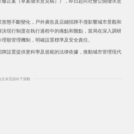
《修正案（草案徵求意見稿）》，即日起向社會公開徵求意
業形態不斷變化，戶外廣告及店鋪招牌不僅影響城市景觀和
解決現行制度在執行過程中的痛點和難點，當局在深入調研
步理順管理機制，明確設置標準及安全責任。
招牌設置提供更科學及規範的法律依據，推動城市管理現代
] 內文未完請向下滾動