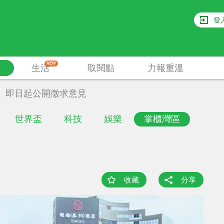
登
NEW
生活
取閱點
力報重溫
即日起公開徵求意見
世界盃
科技
娛樂
掌櫃灣區
收藏
分享