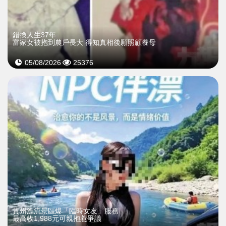
錯換人生37年
富家女被抱到農戶長大 得知真相後願照顧養母
05/08/2026
25376
貴州漂流景區爆「臨時女友」服務
最高收1,988元可親抱惹爭議