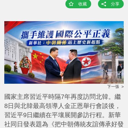
收藏
分享
下一張 >
國家主席習近平時隔7年再度訪問北韓。繼
8日與北韓最高領導人金正恩舉行會談後，
習近平9日繼續在平壤展開參訪行程。新華
社同日發表題為《把中朝傳統友誼傳承好發