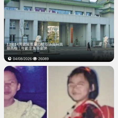
12至14周歲嚴重暴力犯罪須負刑責
最高檢：年齡非免罪金牌
04/08/2026
26089