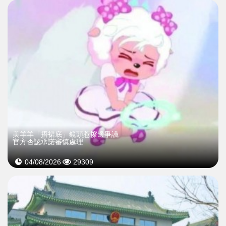
美羊羊「捂裙底」鏡頭惹擦邊爭議
官方否認承諾審慎處理
04/08/2026
29309