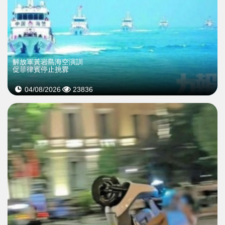
解放軍黃岩島海空演訓
促菲律賓停止挑釁
04/08/2026
23836