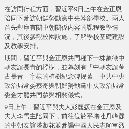
在訪問行程方面，習近平9日上午在金正恩
陪同下參訪朝鮮勞動黨中央幹部學校。兩人
首先觀摩有關中朝關係內容的課程教學情
況，其後參觀校園設施，了解學校基礎建設
及教學安排。
期間，習近平與金正恩共同種下一株象徵中
朝友誼長青的樅樹，並為刻有「中朝友誼萬
古長青」字樣的植樹紀念碑揭幕。中共中央
政治局常委蔡奇與朝鮮勞動黨中央政治局常
委金才龍共同參與相關儀式。
9日上午，習近平與夫人彭麗媛在金正恩及
夫人李雪主陪同下，前往位於平壤牡丹峰麓
的中朝友誼塔獻花並參謁中國人民志願軍烈