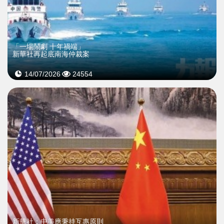
「一場鬧劇 十年禍端」
新華社再起底南海仲裁案
14/07/2026
24554
新華社：中美應秉持互惠原則