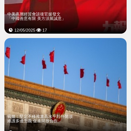
中美高層經貿會談後官媒發文
「中國善意有限 美方須展誠意」
12/05/2025
17
官媒：堅定不移推進高水平對外開放
維護多邊主義 促進開放合作