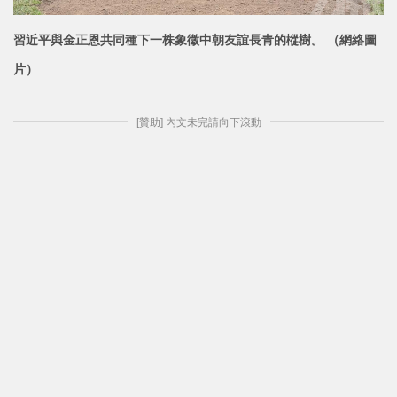
習近平與金正恩共同種下一株象徵中朝友誼長青的樅樹。 （網絡圖
片）
[贊助] 內文未完請向下滾動