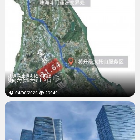
江珠高速珠海段擬擴建
雙向六線增六鄉出入口
04/08/2026
29949