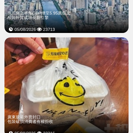
珠三角上半年GDP增至5.95萬億元
AI與外貿成增長新引擎
05/08/2026
23713
廣東規範外賣封口
包裝破損消費者有權拒收