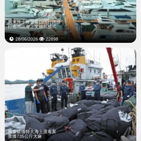
廣東推十條遊艇自由行路線
打造灣區海上文旅新模式
28/06/2026
22898
廣東破獲特大海上運毒案
查獲735公斤大麻