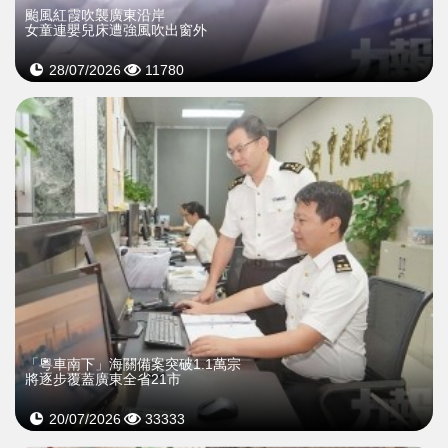
颱風紅霞吹襲廣東沿岸
女童連嬰兒床遭強風吹出窗外
28/07/2026
11780
「粵車南下」海關備案突破1.1萬宗
將逐步覆蓋廣東全省21市
20/07/2026
33333