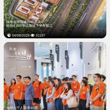
珠海金灣擬建84班新高中
提供4,200學位最快下半年動工
04/08/2026
31197
全球六千人競逐40席