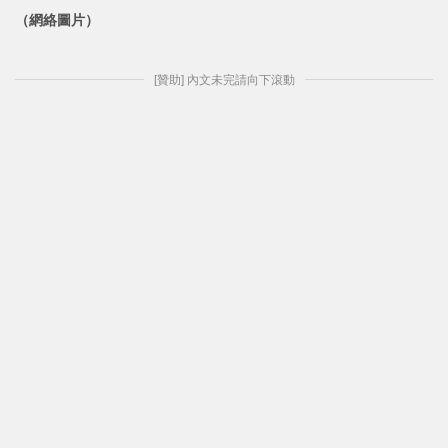
（網絡圖片）
[贊助] 內文未完請向下滾動