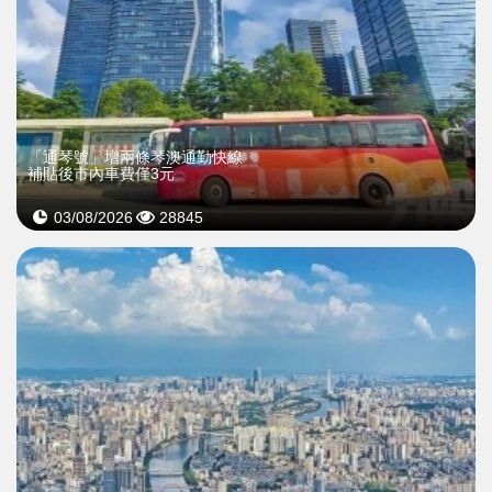
「通琴號」增兩條琴澳通勤快線
補貼後市內車費僅3元
03/08/2026
28845