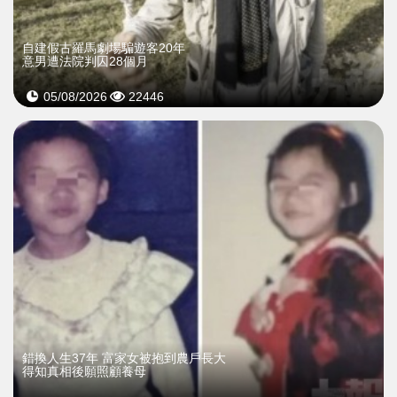
自建假古羅馬劇場騙遊客20年
意男遭法院判囚28個月
05/08/2026
22446
錯換人生37年 富家女被抱到農戶長大
得知真相後願照顧養母