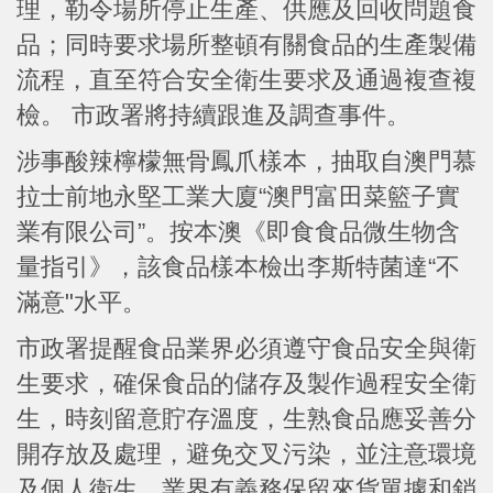
理，勒令場所停止生產、供應及回收問題食
品；同時要求場所整頓有關食品的生產製備
流程，直至符合安全衛生要求及通過複查複
檢。 市政署將持續跟進及調查事件。
涉事酸辣檸檬無骨鳳爪樣本，抽取自澳門慕
拉士前地永堅工業大廈“澳門富田菜籃子實
業有限公司”。按本澳《即食食品微生物含
量指引》，該食品樣本檢出李斯特菌達“不
滿意"水平。
市政署提醒食品業界必須遵守食品安全與衛
生要求，確保食品的儲存及製作過程安全衛
生，時刻留意貯存溫度，生熟食品應妥善分
開存放及處理，避免交叉污染，並注意環境
及個人衛生。業界有義務保留來貨單據和銷