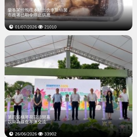
蘭香閣燒鴨樣本驗出含李斯特菌
市政署已勒令停止供應
01/07/2026
21010
第四屆橫琴荷花節開幕
以荷為媒促琴澳交流
26/06/2026
33902