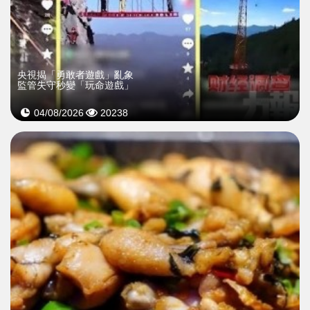
央視揭「勇敢者遊戲」亂象
監管失守秒變「玩命遊戲」
04/08/2026
20238