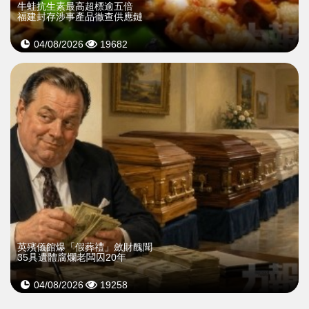
牛蛙抗生素最高超標逾五倍
福建封存涉事產品徹查供應鏈
04/08/2026
19682
英殯儀館爆「假葬禮」斂財醜聞
35具遺體腐爛老闆囚20年
04/08/2026
19258