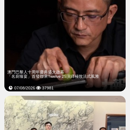
澳門巴黎人十周年慶典盛大啟幕
「名廚臻宴」首發聯乘Twelve 25演繹極致法式風雅
07/08/2026
37981