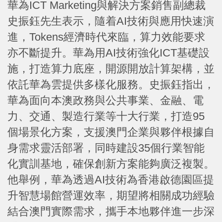
華為ICT Marketing與解決方案銷售副總裁
史振鈺先生表示，隨着AI技術與應用快速演
進，Tokens經濟時代來臨，算力效能要求
亦不斷提升。華為用AI技術強化ICT基礎設
施，打造算力底座，開源開放計算架構，並
依託華為雲提供多樣化服務。史振鈺指出，
華為面向本澳政務與公共事業、金融、電
力、交通、製造行業等十大行業，打造95
個場景化方案，支援澳門企業與夥伴根據自
身需求靈活部署，同時建設35個行業智能
化實訓基地，確保創新方案能夠廣泛複製。
他舉例，華為透過AI技術為香港啟德園區提
升智慧場館營運效率，期望將相關成功經驗
結合澳門實際需求，攜手本地夥伴進一步深