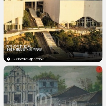
籌算鏡海 問數濠江：
中國數學教育的澳門記憶
07/08/2026
52357