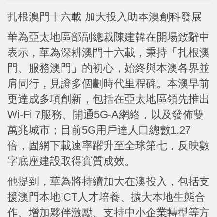
扎根澳門十六載 加大投入助本澳創科發展
華為亞太地區部副總裁陳建韓在開場致辭中
表示，華為深耕澳門十六載，秉持「扎根澳
門、服務澳門」的初心，始終與本澳各界並
肩同行，見證多個劃時代里程碑。本澳早前
更達成多項創新，包括在亞太地區領先推出
Wi-Fi 7服務、開通5G-A網絡，以及發佈雙
萬兆城市；目前5G用戶達人口總數1.27
倍，固網下載速率躍升至全球第七，反映數
字底座建設取得實質成效。
他提到，華為將持續加大在澳投入，包括支
援澳門本地ICT人才培養、擴大本地生態合
作、增加夥伴激勵、支持中小企業轉型等方