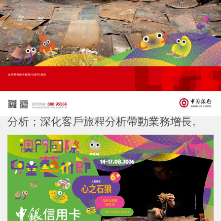
華為金融軍團業務首席解決方案架構師陳捷
先生指出，華為的金融AI解決方案從場景生
態、AI工程、混合架構、算力及人才培訓等
層面，協助金融機構智能化轉型，聚焦四大
方向：將客戶交互由被動響應轉為個性化的
主動服務；推動營運流程自動化；將風險控
制從靜態規則升級為即時動態追蹤與反欺詐
分析；深化客戶旅程分析帶動業務增長。