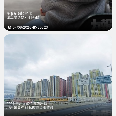
產假補貼恆常化
僱主最多獲20日補貼
04/08/2026
30523
2021年經屋單位售價出爐
地產業界料對私樓市場影響微