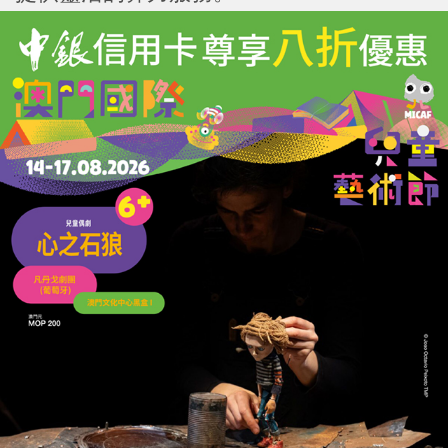
AI賦能金融發展提質增效
金融分論壇則聚焦AI時代的金融行業智能化
轉型。澳門銀行公會主席葉兆佳先生表示，
澳門銀行公會和業界，一直積極響應和配合
特區政府的特色金融及「1+4」適度多元發
展策略。包括全力配合推進「數字澳門元」
的建設與研發，並持續緊貼技術迭代，不斷
豐富金融科技的落地場景，為客戶打造安全
穩健的綜合金融服務。葉兆佳強調，推動人
工智慧與金融業務深度綁定，將成為助力澳
門金融產業高質量發展的重要抓手。期望透
過業界與科技企業的深化協作，洞悉人工智
能賦能金融提質增效的實踐路徑。