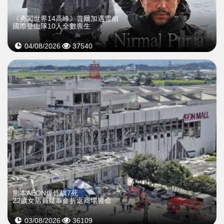
《勇闖世界14高峰》普爾加遇雪崩
國際登山隊10人全數喪生
04/08/2026
37540
熊本AEON爆炸釀7死
22歲女店員疑奉命折返商場喪命
03/08/2026
36109