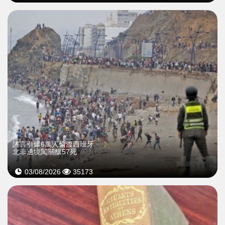
謠言引爆6萬人偷渡西班牙
北非邊境闖關釀57死
03/08/2026
35173