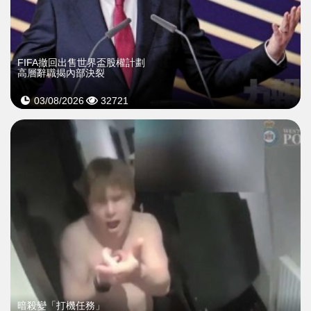
FIFA撤回出售世界盃股權計劃
高層辭職揭內部決裂
03/08/2026
32721
暗殺變「打機任務」