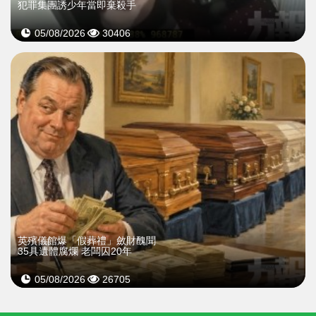
犯罪集團誘少年當即棄殺手
05/08/2026
30406
英殯儀館爆「假葬禮」斂財醜聞
35具遺體腐爛 老闆囚20年
05/08/2026
26705