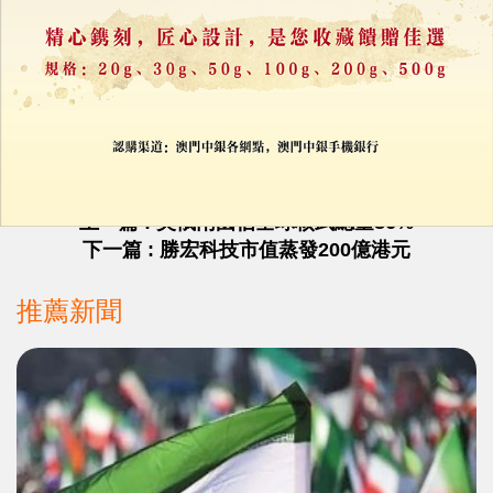
力報會員可享用評論功能
註冊
/
登錄
收藏
分享
上一篇 : 美俄兩國佔全球核武總量86%
下一篇 : 勝宏科技市值蒸發200億港元
推薦新聞