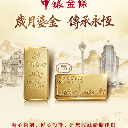
相關新聞
橫琴單牌車北上爭取年內落實
初期擬採用預約通行制疏導車流
07/08/2026
10830