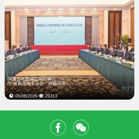
閩澳合作會議在福州舉行
岑:冀兩地攜手合作「拼船出海」
05/08/2026
26313