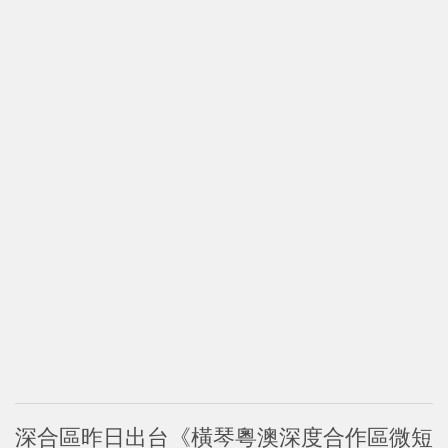
深合區昨日出台《橫琴粵澳深度合作區微短