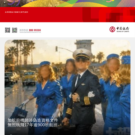
​加拿大92分鐘絕殺南非
成首支晉級16強隊伍
29/06/2026
46738
加航前機師涉偽造資格文件
無照執飛17年逾900班航班