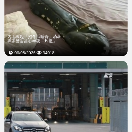
內地興起「抱冬瓜睡覺」消暑
專家警告當心半夜「炸瓜」
06/08/2026
34018