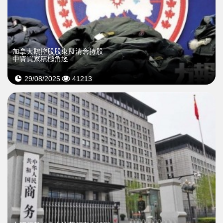
加拿大鵝控股股東擬清倉持股
中資買家積極角逐
29/08/2025
41213