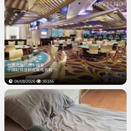
韓國賭場招攬中國客
中國駐韓使館促嚴格規範
06/08/2026
35165