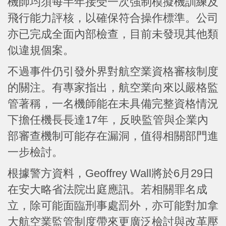
機師均須每半年接受一次強制模擬機訓練及
飛行能力評核，以確保符合操作標準。公司
亦已完成全面內部檢查，目前未發現其他類
似違規個案。
不過事件仍引發外界對航空業資格審核制度
的關注。有專家指出，航空業向來以嚴格監
管著稱，一名機師能在未具備完整資格情況
下擔任機長長達17年，反映監管與企業內
部審查機制可能存在漏洞，值得相關部門進
一步檢討。
根據警方資料，Geoffrey Wall將於6月29日
在安大略省法院出庭應訊。若相關罪名成
立，除可能面臨刑事處罰外，亦可能對加拿
大航空業監管制度帶來更廣泛檢討與改革壓