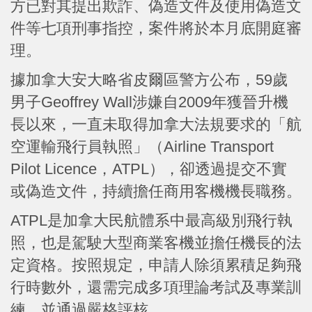
方已對其提出欺詐、偽造文件及使用偽造文
件等七項刑事指控，案件將於本月底開庭審
理。
據加拿大安大略省皮爾區警方公布，59歲
男子Geoffrey Wall涉嫌自2009年獲晉升機
長以來，一直未取得加拿大法規要求的「航
空運輸飛行員執照」（Airline Transport
Pilot Licence，ATPL），卻透過提交不實
或偽造文件，持續擔任商用客機機長職務。
ATPL是加拿大民航體系中最高級別飛行執
照，也是駕駛大型商業客機並擔任機長的法
定資格。按照規定，申請人除須累積足夠飛
行時數外，還需完成多項理論考試及專業訓
練，並通過嚴格評核。