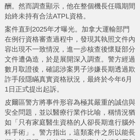
酬。然而調查顯示，他在整個機長任職期間
始終未持有合法ATPL資格。
案件直到2025年才曝光。加拿大運輸部門
在例行資格審查過程中，發現其執照文件內
容出現不一致情況，進一步核查後懷疑部分
文件遭偽造，於是展開深入調查。警方經過
數月取證後，確認涉案男子涉嫌長期透過欺
詐手段隱瞞真實資格狀況，最終於今年6月
1日正式提出起訴。
皮爾區警方將事件形容為極其嚴重的誠信與
安全問題，並以醫療行業作比喻，稱情況猶
如「只有家庭醫生資格的人卻長期進行腦外
科手術」。警方指出，這類案件之所以能長