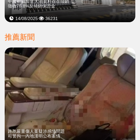
中國初裁加拿大油菜籽存在傾銷
徵收75.8%反傾銷保證金
14/08/2025
36231
推薦新聞
​路氹嚴重傷人案疑涉感情問題
司警拘一內地漢明公布案情