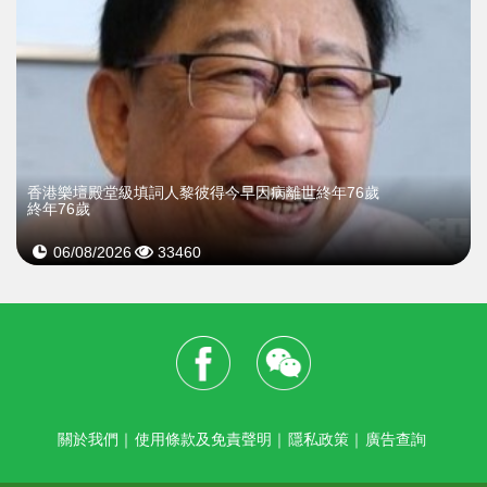
​香港樂壇殿堂級填詞人黎彼得今早因病離世終年76歲
終年76歲
06/08/2026
33460
關於我們
｜
使用條款及免責聲明
｜
隱私政策
｜
廣告查詢