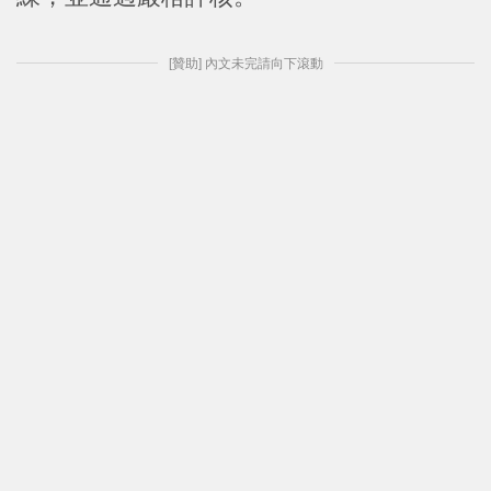
[贊助] 內文未完請向下滾動