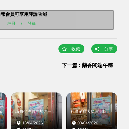
力報會員可享用評論功能
註冊
/
登錄
收藏
分享
下一篇 : 蘭香閣端午粽
元
議員促消費券加強一老一小支援
社區消費大奬賞明日啟動
13/04/2026
09/04/2026