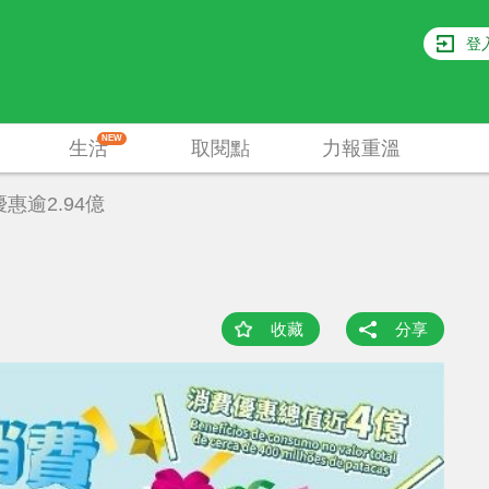
登
NEW
生活
取閱點
力報重溫
惠逾2.94億
收藏
分享