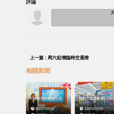
評論
上一篇 : 周六起增臨時交通燈
相關新聞
中總研票根經濟引高端客入區
聯動全澳消費逾5.6億
06/07/2026
19/05/2026