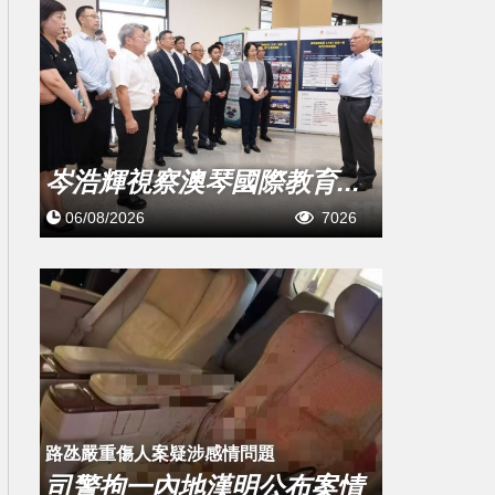
岑浩輝視察澳琴國際教育...
06/08/2026
7026
​路氹嚴重傷人案疑涉感情問題
司警拘一內地漢明公布案情