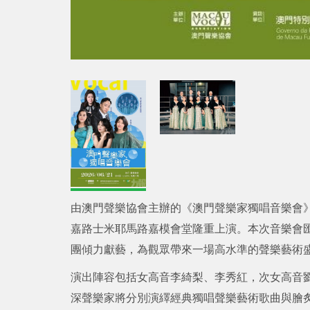
由澳門聲樂協會主辦的《澳門聲樂家獨唱音樂會
嘉路士米耶馬路嘉模會堂隆重上演。本次音樂會
團傾力獻藝，為觀眾帶來一場高水準的聲樂藝術
演出陣容包括女高音李綺梨、李秀紅，次女高音
深聲樂家將分別演繹經典獨唱聲樂藝術歌曲與膾