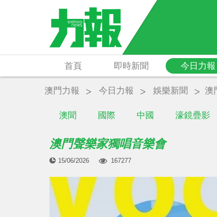
首頁
即時新聞
今日力報
澳門力報
今日力報
娛樂新聞
澳
澳聞
國際
中國
濠鏡疊影
澳門聲樂家獨唱音樂會
15/06/2026
167277