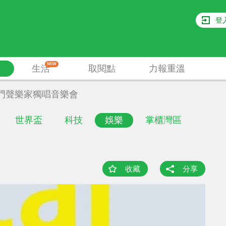
登
NEW
生活
取閱點
力報重溫
門聲樂家獨唱音樂會
世界盃
科技
娛樂
掌櫃灣區
收藏
分享