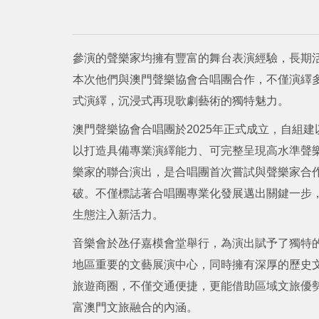
參演的聲樂家均擁有豐富的舞台表演經驗，長期
本次他們與澳門聲樂協會合唱團合作，不僅演繹
式演繹，沉浸式再現歌劇藝術的獨特魅力。
澳門聲樂協會合唱團於2025年正式成立，自組
以打造具備專業演繹能力、可完整呈現高水準聲
樂家的聯合演出，是合唱團首次嘗試與聲樂家合
破。不僅標誌著合唱團專業化發展邁出關鍵一步
生態注入新活力。
音樂會於氹仔嘉模會堂舉行，為演出賦予了獨特
地區重要的文藝展演中心，同時擁有深厚的歷史
旅遊商圈，不僅交通便捷，更能借助區域文旅優
富澳門文旅融合的內涵。