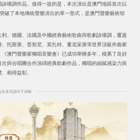
唱詠嘆調作品。值得一提的是，本次演出是澳門地區首次以
，突破了本地傳統聲樂演出的單一形式，是澳門聲樂藝術領
大利、德國、法國及中國經典藝術歌曲與歌劇詠嘆調，覆蓋
特、托斯第、普契尼、莫扎特、董尼采第等世界頂級作曲家
。《澳門聲樂家獨唱音樂會》已成功舉辦多年，積累了良好
首次與合唱團合作演繹經典歌劇作品，獨唱的細膩感染力與
體、相得益彰。
] 內文未完請向下滾動