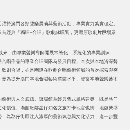
活躍於澳門各類聲樂展演與藝術活動，專業實力紮實穩定。
多首經典「獨唱+合唱」歌劇詠嘆調，更還原歌劇片段場景
建以來，由專業聲樂導師開展常態化、系統化的專業訓練，
樂合唱作品的專業合唱團隊為發展目標。本次與本地資深聲
作歌劇合唱，亦是團隊在歌劇合唱藝術領域的首次探索與突
，更為提升澳門本地合唱藝術整體水平、豐富本地聲樂藝術
的藝術與人文底蘊。該場館為經典葡式風格建築，既是氹仔
文化價值。場館毗鄰氹仔知名文旅打卡地官也街，地處繁盛
勢，為氹仔街區注入濃厚的藝術氣息與文化活力，進一步豐