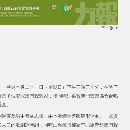
下一張 >
》，將於本月二十一日（星期日）下午三時三十分，在氹仔
匯集多位資深澳門聲樂家，聯同特別嘉賓澳門聲樂協會合唱
盛宴。
劉婉薇及男中音林志偉，由本澳鋼琴家張琬彤伴奏。一眾資
炙人口的歌劇詠嘆調，同時由專業指揮家李兆康帶領澳門聲