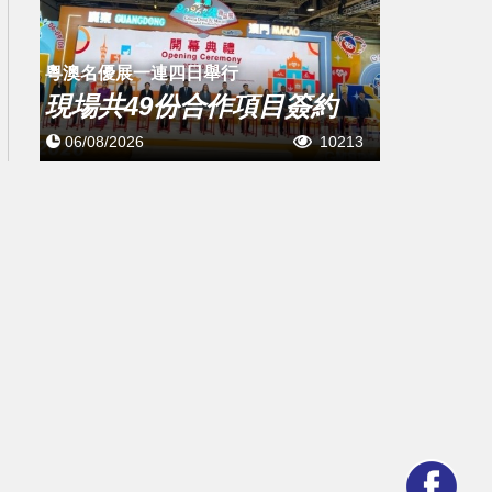
粵澳名優展一連四日舉行
現場共49份合作項目簽約
06/08/2026
10213