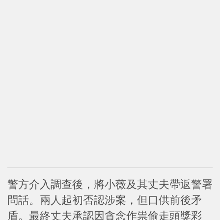
警方介入調查後，將小薇及其丈夫帶返警署
問話。兩人起初否認涉案，但口供前後矛
盾。最終丈夫承認因貪念作祟偷走頭獎彩