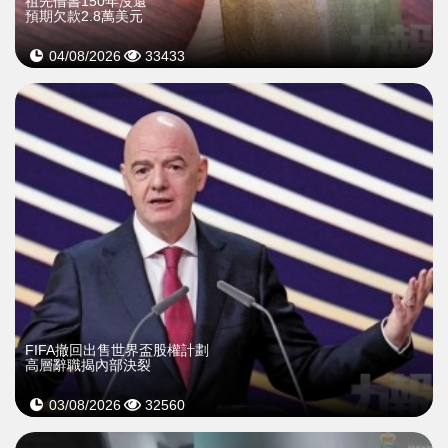
祖先借書150年沒還
預期欠款2.8萬美元
04/08/2026
33433
FIFA撤回出售世界盃股權計劃
高層辭職揭內部決裂
03/08/2026
32560