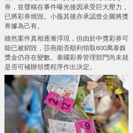
券，並聲稱在事件曝光後因承受巨大壓力，
已將彩券燒毀。小薇其後亦承認曾企圖將獎
券據為己有。
雖然案件真相逐漸浮現，但由於中獎彩券可
能已被銷毀，莎燕能否順利領取600萬泰銖
獎金仍存在變數。泰國彩券管理部門尚未就
是否可補辦領獎程序作出決定。