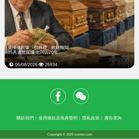
英殯儀館爆「假葬禮」斂財醜聞
35具遺體腐爛 老闆囚20年
05/08/2026
25934
關於我們
｜
使用條款及免責聲明
｜
隱私政策
｜
廣告查詢
Copyright © 2026 exmoo.com