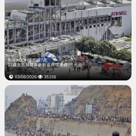
熊本AEON爆炸釀7死
22歲女店員疑奉命折返商場喪命
03/08/2026
35156