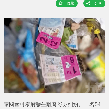
收藏
分享
泰國素可泰府發生離奇彩券糾紛。一名54