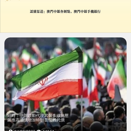
上一篇 : 緬甸人妻遭斬首斷肢藏箱
下一篇 : 仿生陪伴機械人10天預售近4,000台
推薦新聞
紐時：伊朗啟動代理武裝多線施壓
圖推高油價增加特朗普開戰代價