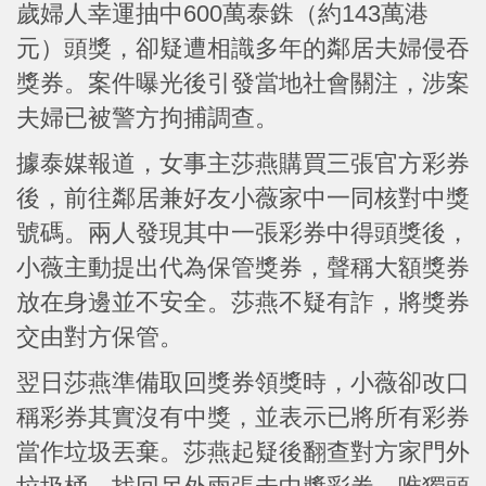
歲婦人幸運抽中600萬泰銖（約143萬港
元）頭獎，卻疑遭相識多年的鄰居夫婦侵吞
獎券。案件曝光後引發當地社會關注，涉案
夫婦已被警方拘捕調查。
據泰媒報道，女事主莎燕購買三張官方彩券
後，前往鄰居兼好友小薇家中一同核對中獎
號碼。兩人發現其中一張彩券中得頭獎後，
小薇主動提出代為保管獎券，聲稱大額獎券
放在身邊並不安全。莎燕不疑有詐，將獎券
交由對方保管。
翌日莎燕準備取回獎券領獎時，小薇卻改口
稱彩券其實沒有中獎，並表示已將所有彩券
當作垃圾丟棄。莎燕起疑後翻查對方家門外