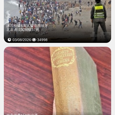
謠言引爆6萬人偷渡西班牙
北非邊境闖關釀57死
03/08/2026
34998