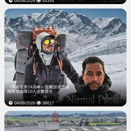
04/08/2026
44344
《勇闖世界14高峰》普爾加遇雪崩
國際登山隊10人全數喪生
04/08/2026
36617