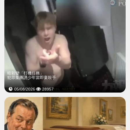
暗殺變「打機任務」
犯罪集團誘少年當即棄殺手
05/08/2026
28957