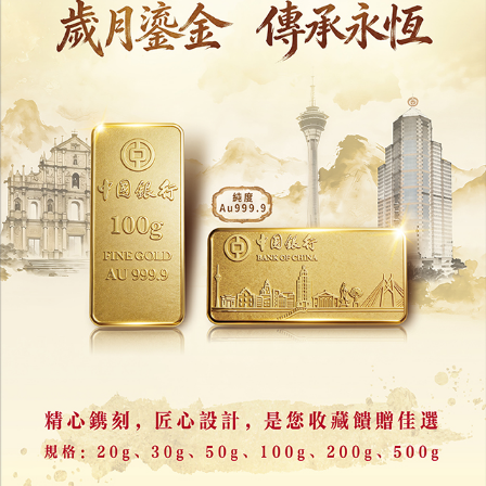
評論
力報會員可享用評論功能
註冊
/
登錄
收藏
分享