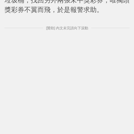
垃圾桶，找回另外兩張未中獎彩券，唯獨頭
獎彩券不翼而飛，於是報警求助。
[贊助] 內文未完請向下滾動