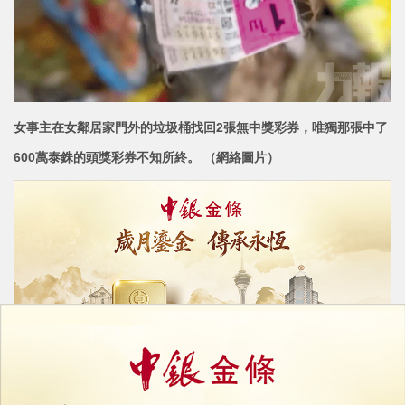
女事主在女鄰居家門外的垃圾桶找回2張無中獎彩券，唯獨那張中了
600萬泰銖的頭獎彩券不知
所終。 （網絡圖片）