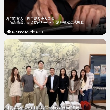
澳門巴黎人十周年慶典盛大啟幕
「名廚臻宴」首發聯乘Twelve 25演繹極致法式風雅
07/08/2026
40311
外賣業界倡推食安封口貼 拜會市政署獲積極回應