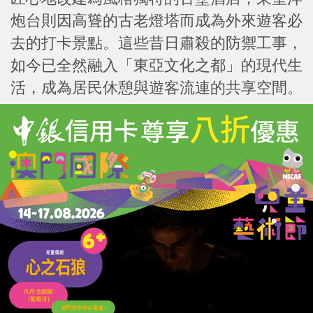
炮台則因高聳的古老燈塔而成為外來遊客必
去的打卡景點。這些昔日肅殺的防禦工事，
如今已全然融入「東亞文化之都」的現代生
活，成為居民休憩與遊客流連的共享空間。
從爐火熊熊的鑄炮重地，到綠茵漫漫的歷史
景區，澳門的炮台群落平穩地完成了從「海
防盾牌」到「文化地標」的歲月轉身。那一
排排昂首向天的烏黑炮管，早已不再承載刀
光劍影，僅默默見證著這座「世界旅遊休閒
中心」城市的和平與繁榮。