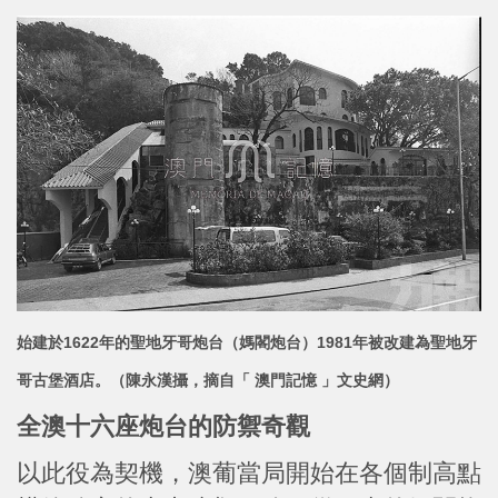
始建於1622年的聖地牙哥炮台（媽閣炮台）1981年被改建為聖地牙
哥古堡酒店。（陳永漢攝，摘自「 澳門記憶 」文史網）
全澳十六座炮台的防禦奇觀
以此役為契機，澳葡當局開始在各個制高點