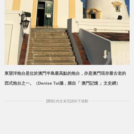
東望洋炮台是位於澳門半島最高點的炮台，亦是澳門現存最古老的
西式炮台之一。（Denise Tai攝，摘自「 澳門記憶 」文史網）
[贊助] 內文未完請向下滾動