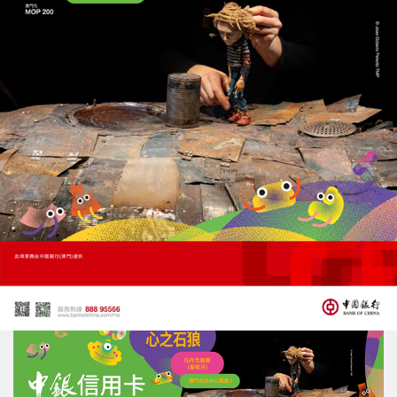
日暮時分，從大炮台上俯瞰華燈初上的澳門半
島，風景格外迷人。
（devillouis攝，摘自 「澳
門記憶」 文史網）