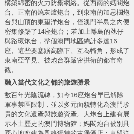
構築綿密的火力防禦網絡。從西南的媽閣炮
台、正南的燒灰爐炮台，到東南的加思欄炮
台與山頂的東望洋炮台，僅澳門半島之內便
密集修築了14座炮台；若加上離島的氹仔
與路環炮台，整個澳門地區總計多達16
座。這些要塞踞高臨下、互為犄角，形成了
東南亞罕見、被炮台群嚴密拱衛的都市奇
觀。
融入當代文化之都的旅遊勝景
數百年光陰流轉，如今16座炮台早已解除
軍事禁區限制，並以多元面貌轉化為澳門珍
貴的文化遺產與旅遊資產。大炮台上建有展
示本土歷史的澳門博物館；媽閣炮台被別具
匠心地改建為風格獨特的古堡酒店；東望洋