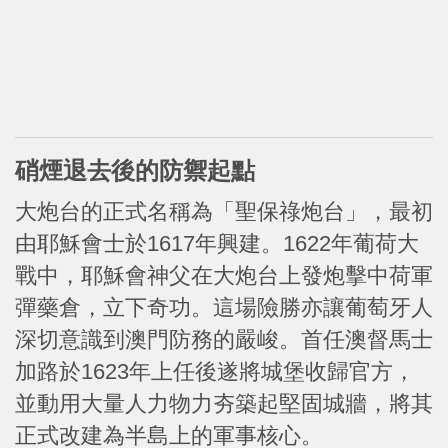
硝煙退去後的防禦起點
大炮台的正式名稱為「聖保祿炮台」，最初
由耶穌會士於1617年興建。1622年葡荷大
戰中，耶穌會神父在大炮台上發炮擊中荷軍
彈藥倉，立下奇功。這場險勝亦讓葡萄牙人
深切意識到澳門防務的嚴峻。首任澳督馬士
加路於1623年上任後遂將城堡收歸官方，
並動用大量人力物力夯築起堅固城牆，將其
正式改建為半島上的軍事核心。