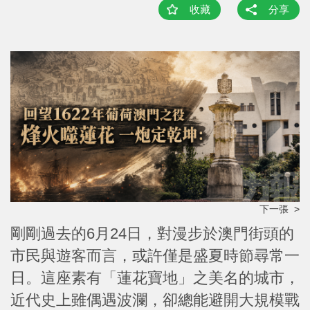
收藏
分享
下一張 >
剛剛過去的6月24日，對漫步於澳門街頭的
市民與遊客而言，或許僅是盛夏時節尋常一
日。這座素有「蓮花寶地」之美名的城市，
近代史上雖偶遇波瀾，卻總能避開大規模戰