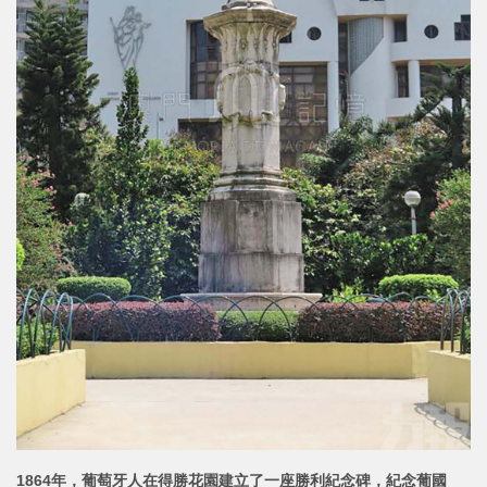
1864年，葡萄牙人在得勝花園建立了一座勝利紀念碑，紀念葡國