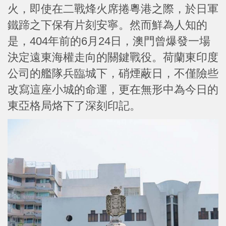
火，即使在二戰烽火席捲粵港之際，於日軍
鐵蹄之下保有片刻安寧。然而鮮為人知的
是，404年前的6月24日，澳門曾爆發一場
決定遠東海權走向的關鍵戰役。荷蘭東印度
公司的艦隊兵臨城下，硝煙蔽日，不僅險些
改寫這座小城的命運，更在無形中為今日的
東亞格局烙下了深刻印記。