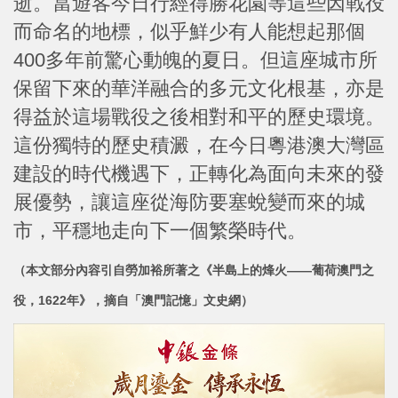
逝。當遊客今日行經得勝花園等這些因戰役
而命名的地標，似乎鮮少有人能想起那個
400多年前驚心動魄的夏日。但這座城市所
保留下來的華洋融合的多元文化根基，亦是
得益於這場戰役之後相對和平的歷史環境。
這份獨特的歷史積澱，在今日粵港澳大灣區
建設的時代機遇下，正轉化為面向未來的發
展優勢，讓這座從海防要塞蛻變而來的城
市，平穩地走向下一個繁榮時代。
（本文部分內容引自勞加裕所著之《半島上的烽火——葡荷澳門之
役，1622年》，摘自「澳門記憶」文史網）