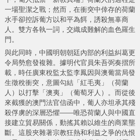
一場聖潔之戰；然而，在衝突中倖存的荷蘭
水手卻控訴葡方以和平為餌，誘殺無辜商
人。雙方各執一詞，交織成難解的血色羅生
門。
與此同時，中國明朝朝廷內部的利益糾葛更
令局勢愈發複雜。據明代官員朱吾弼奏摺所
載，時任廣東稅監太監李鳳因與澳葡當局發
生徵稅衝突，意圖勾結「紅毛夷」（荷蘭
人）以打擊「澳夷」（葡萄牙人）。而從後
來截獲的澳門法官信函中，葡人亦坦承其殘
殺俘虜的深層恐懼——唯恐荷蘭人與中國直
接建立貿易關係，動搖其賴以維生的商業壟
斷。這股夾雜著宗教狂熱和利益之爭的仇恨