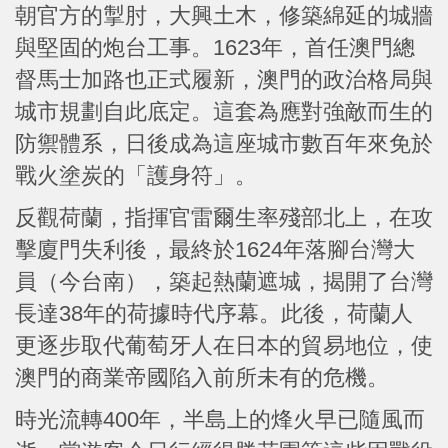
朝官方的掣肘，大興土木，修築綿延的城牆
與堅固的炮台工事。1623年，首任澳門總
督馬士加路也正式履新，澳門的政治格局與
城市規劃自此底定。這套為應對強敵而生的
防禦體系，日後成為這座城市數百年來免於
戰火塗炭的「護身符」。
反觀荷蘭，指揮官雷爾生率殘部北上，在攻
擊廈門失利後，最終於1624年落腳台灣大
員（今台南），築起熱蘭遮城，揭開了台灣
長達38年的荷據時代序幕。此後，荷蘭人
更逐步取代葡萄牙人在日本的貿易地位，使
澳門的商業帝國陷入前所未有的危機。
時光流轉400年，半島上的烽火早已隨風而