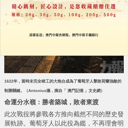
1622年，當時未完全竣工的大炮台成為了葡萄牙人擊敗荷蘭強敵的
制勝關鍵。（Antonius攝，摘自「 澳門記憶 」文史網）
命運分水嶺：勝者築城，敗者東渡
此次戰役將參戰各方推向截然不同的歷史發
展軌跡。葡萄牙人以此役為鑑，不再理會明