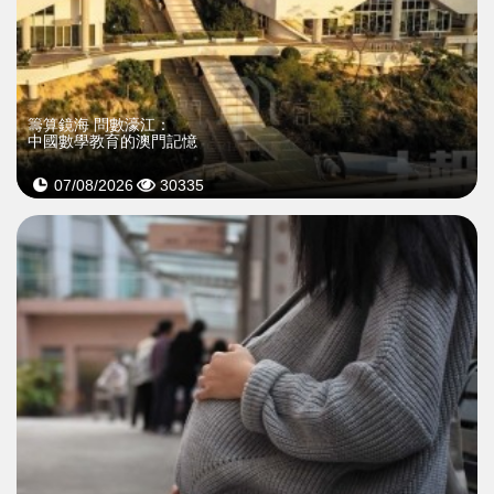
籌算鏡海 問數濠江：
中國數學教育的澳門記憶
07/08/2026
30335