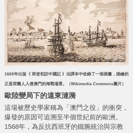
1665年出版《 荷使初訪中國記 》法譯本中收錄了一張插畫，描繪的
正是荷蘭人入侵澳門的海戰場景。
（Wikimedia Commons圖片）
歐陸變局下的遠東漣漪
這場被歷史學家稱為「澳門之役」的衝突，
爆發的原因可追溯至半個世紀前的歐洲。
1568年，為反抗西班牙的鐵腕統治與宗教