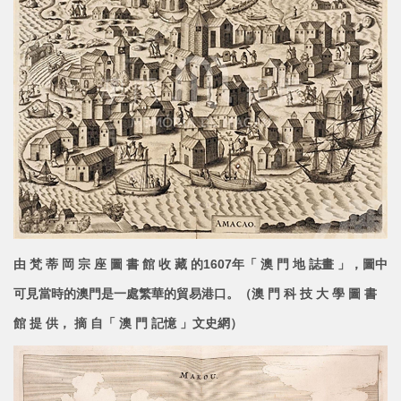
由 梵 蒂 岡 宗 座 圖 書 館 收 藏 的1607年「 澳 門 地 誌畫 」，圖中
可見當時的澳門是一處繁華的貿易港口。（澳 門 科 技 大 學 圖 書
館 提 供， 摘 自「 澳 門 記
憶 」文史網）