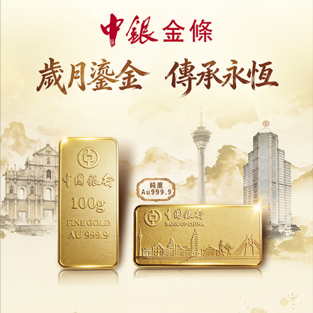
敗的荷軍逐回海中，據史料記載當時灘頭遺
屍百餘具，足以見證此役之慘烈。