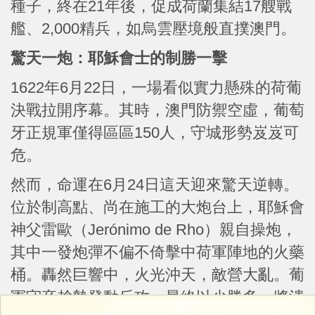
種子，終在21年後，促成荷蘭集結17艘戰
艦、2,000精兵，如烏雲壓境般直撲澳門。
驚天一炮：耶穌會士的制勝一擊
1622年6月22日，一場看似實力懸殊的荷葡
決戰拉開序幕。其時，澳門防禦空虛，葡萄
牙正規軍僅得區區150人，守城形勢岌岌可
危。
然而，命運在6月24日這天迎來驚天逆轉。
位於制高點、尚在施工的大炮台上，耶穌會
神父雷歐（Jerónimo de Rho）親自操炮，
其中一發炮彈不偏不倚擊中荷軍陣地的火藥
桶。轟然巨響中，火光沖天，敵營大亂。葡
軍守卒趁勢發動反攻，最終以少勝多，將潰