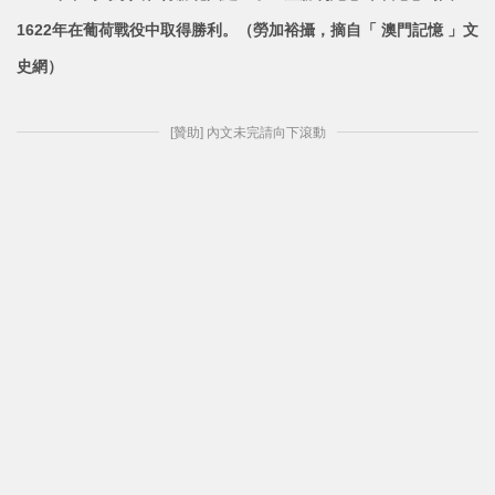
1622年在葡荷戰役中取得勝利。
（勞加裕攝，摘自「 澳門記憶 」文
史網）
[贊助] 內文未完請向下滾動