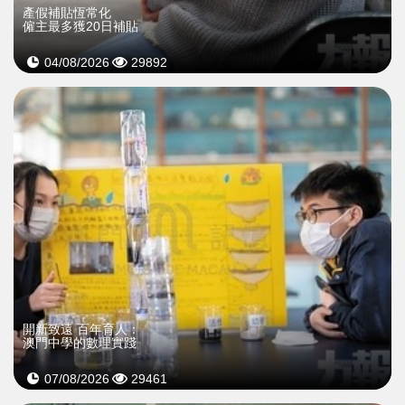
產假補貼恆常化
僱主最多獲20日補貼
04/08/2026
29892
開新致遠 百年育人：
澳門中學的數理實踐
07/08/2026
29461