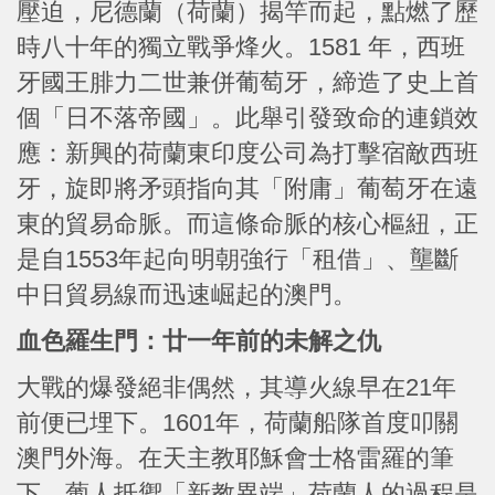
壓迫，尼德蘭（荷蘭）揭竿而起，點燃了歷
時八十年的獨立戰爭烽火。1581 年，西班
牙國王腓力二世兼併葡萄牙，締造了史上首
個「日不落帝國」。此舉引發致命的連鎖效
應：新興的荷蘭東印度公司為打擊宿敵西班
牙，旋即將矛頭指向其「附庸」葡萄牙在遠
東的貿易命脈。而這條命脈的核心樞紐，正
是自1553年起向明朝強行「租借」、壟斷
中日貿易線而迅速崛起的澳門。
血色羅生門：廿一年前的未解之仇
大戰的爆發絕非偶然，其導火線早在21年
前便已埋下。1601年，荷蘭船隊首度叩關
澳門外海。在天主教耶穌會士格雷羅的筆
下，葡人抵禦「新教異端」荷蘭人的過程是