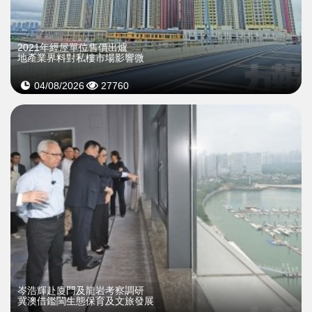
2021年經屋單位售價出爐
地產業界料對私樓市場影響微
04/08/2026
27760
岑浩輝赴廈門及龍岩考察調研
冀澳借鑑閩生態保育及文旅發展