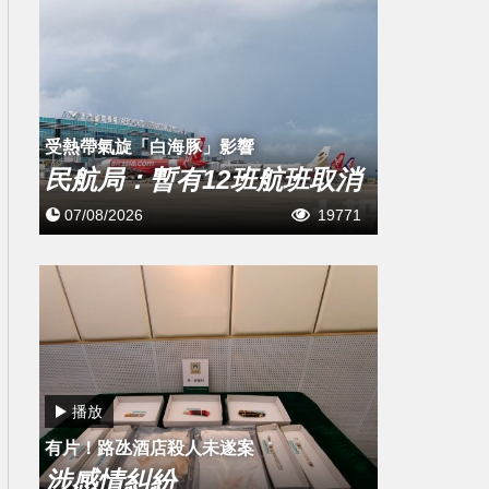
受熱帶氣旋「白海豚」影響
民航局：暫有12班航班取消
07/08/2026
19771
播放
有片！路氹酒店殺人未遂案
涉感情糾紛