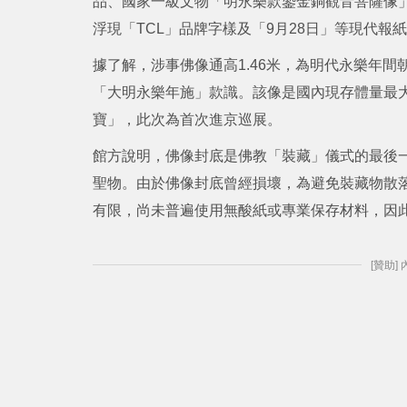
品、國家一級文物「明永樂款鎏金銅觀音菩薩像
浮現「TCL」品牌字樣及「9月28日」等現代
據了解，涉事佛像通高1.46米，為明代永樂年
「大明永樂年施」款識。該像是國內現存體量最
寶」，此次為首次進京巡展。
館方說明，佛像封底是佛教「裝藏」儀式的最後
聖物。由於佛像封底曾經損壞，為避免裝藏物散
有限，尚未普遍使用無酸紙或專業保存材料，因
[贊助