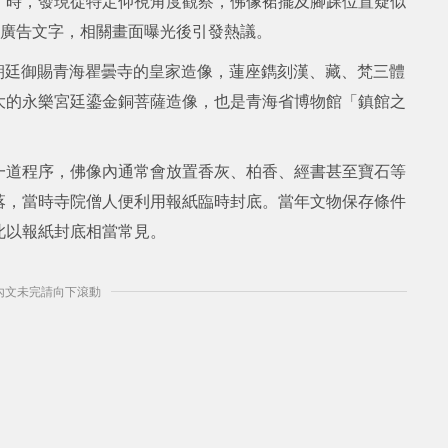
」時，發現從特定仰視角度觀察，佛像裙擺及腳踝位置疑似
報紙廣告文字，相關畫面曝光後引發熱議。
間朝廷御賜青海瞿曇寺的皇家造像，蓮座鐫刻漢、藏、梵三體
大的永樂宮廷鎏金銅菩薩造像，也是青海省博物館「鎮館之
一道程序，佛像內通常會放置香灰、柏香、經書甚至寶石等
落，當時寺院僧人便利用報紙臨時封底。當年文物保存條件
此以報紙封底相當常見。
] 內文未完請向下滾動