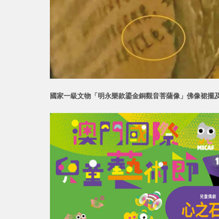
國家一級文物「明永樂款鎏金銅觀音菩薩像」佛像裙擺及