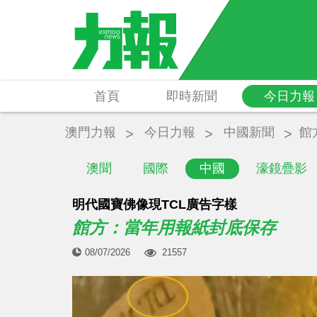
首頁
即時新聞
今日力報
澳門力報
今日力報
中國新聞
館
澳聞
國際
中國
濠鏡疊影
明代國寶佛像現TCL廣告字樣
館方：當年用報紙封底保存
08/07/2026
21557