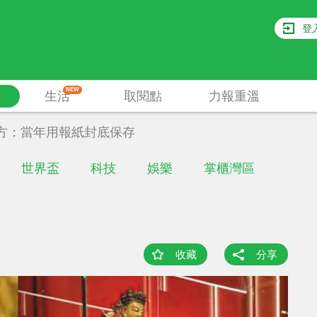
登
NEW
生活
取閱點
力報重溫
方：當年用報紙封底保存
世界盃
科技
娛樂
掌櫃灣區
收藏
分享