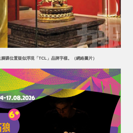
腳踝位置疑似浮現「TCL」品牌字樣。（網絡圖片）