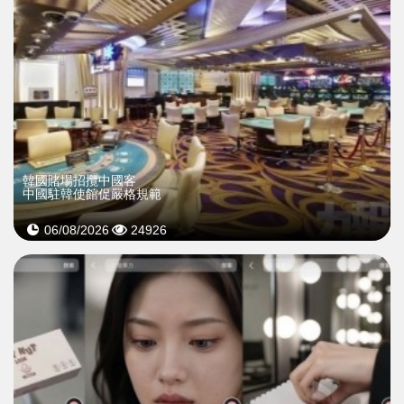
韓國賭場招攬中國客
中國駐韓使館促嚴格規範
06/08/2026
24926