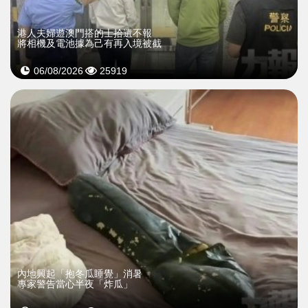
​港人夫婦遊澳門搭的士拾遺不報
將相機及電池據為己有再入境被截
06/08/2026
25919
內地興起「抱冬瓜睡覺」消暑
專家警告當心半夜「炸瓜」