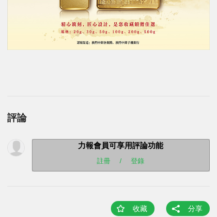
評論
力報會員可享用評論功能
註冊
/
登錄
收藏
分享