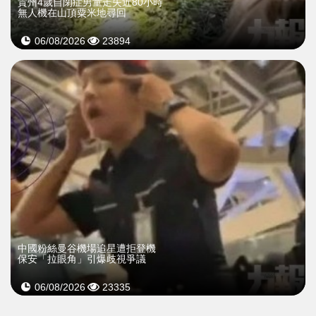
貴州4歲自閉症男童走失近80小時
無人機在山頂粟米地尋回
06/08/2026
23894
中國粉絲曼谷機場追星遭拒登機
保安「拉眼角」引爆歧視爭議
06/08/2026
23335