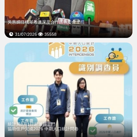
吳惠嫻任橫琴粵澳深度合作區執委會主任
31/07/2026
35558
統計局8月1日起派員上門
協助住戶完成2026 中期人口統計問卷