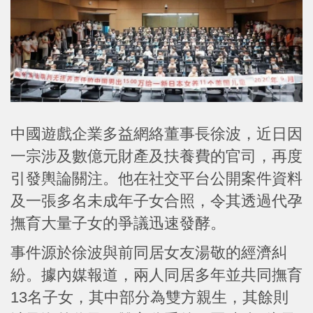
中國遊戲企業多益網絡董事長徐波，近日因
一宗涉及數億元財產及扶養費的官司，再度
引發輿論關注。他在社交平台公開案件資料
及一張多名未成年子女合照，令其透過代孕
撫育大量子女的爭議迅速發酵。
事件源於徐波與前同居女友湯敬的經濟糾
紛。據內媒報道，兩人同居多年並共同撫育
13名子女，其中部分為雙方親生，其餘則