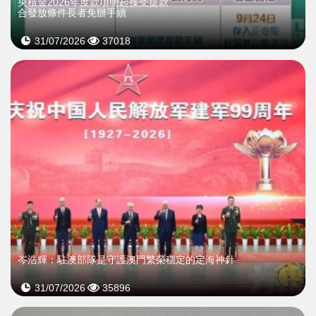
央積金2026年度款項明起接受提款
合發放條件長者免辦手續
31/07/2026
37018
岑浩輝：駐澳部隊是守護澳門繁榮穩定的定海神針
31/07/2026
35896