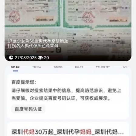
17歲少女為50歲男代孕產雙胞胎
打拐名人揭代孕黑色產業鏈
27/03/2025
20