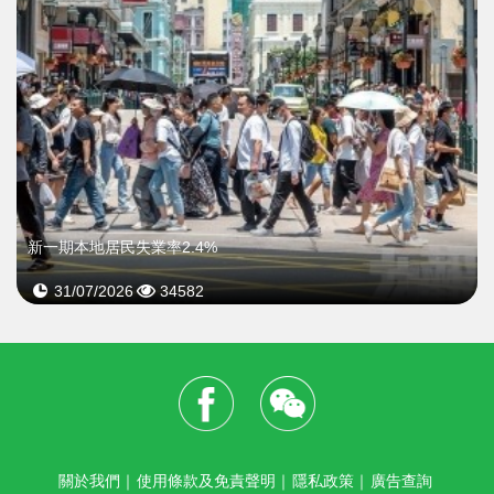
新一期本地居民失業率2.4%
31/07/2026
34582
關於我們
｜
使用條款及免責聲明
｜
隱私政策
｜
廣告查詢