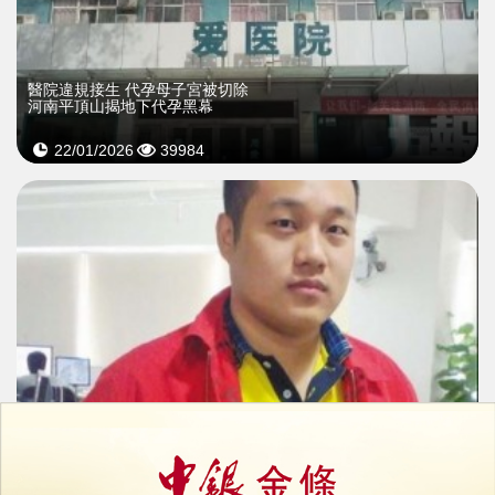
醫院違規接生 代孕母子宮被切除
河南平頂山揭地下代孕黑幕
22/01/2026
39984
遊戲大亨成「中國首父」？
徐波被爆在美代孕生逾百子