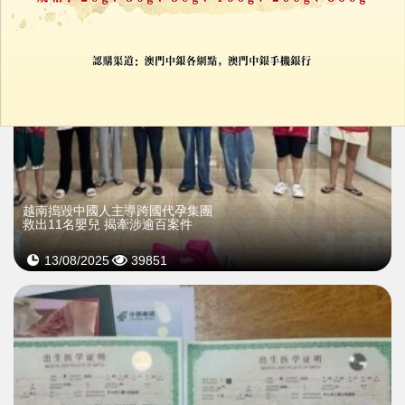
越南搗毀中國人主導跨國代孕集團
救出11名嬰兒 揭牽涉逾百案件
13/08/2025
39851