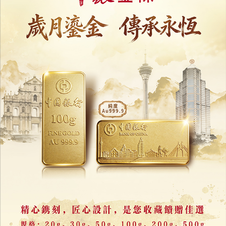
19/12/2025
80642
遊戲大亨成「中國首父」？
徐波被爆在美代孕生逾百子
18/12/2025
54065