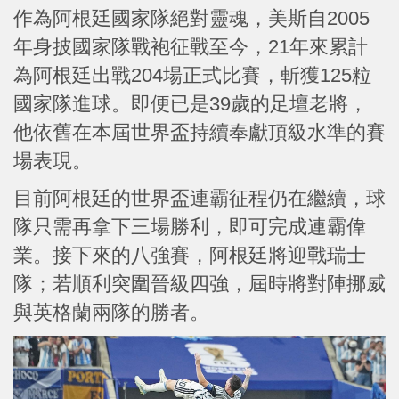
作為阿根廷國家隊絕對靈魂，美斯自2005
年身披國家隊戰袍征戰至今，21年來累計
為阿根廷出戰204場正式比賽，斬獲125粒
國家隊進球。即便已是39歲的足壇老將，
他依舊在本屆世界盃持續奉獻頂級水準的賽
場表現。
目前阿根廷的世界盃連霸征程仍在繼續，球
隊只需再拿下三場勝利，即可完成連霸偉
業。接下來的八強賽，阿根廷將迎戰瑞士
隊；若順利突圍晉級四強，屆時將對陣挪威
與英格蘭兩隊的勝者。