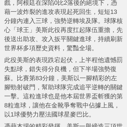
戲，阿根廷在深陷0比2落後的絕境下，憑
藉一波炸裂的進攻表現起死回生，短短13
分鐘內連入三球，強勢逆轉埃及隊。球隊核
心「球王」美斯此役再度扛起隊伍重擔，先
後送出助攻、攻入扳平關鍵進球，持續刷新
世界杯多項歷史資料，驚豔全場。
此役美斯的表現跌宕起伏，上半程他遺憾罰
失點球，錯失得分良機，但下半場強勢復
蘇。比賽第83分鐘，美斯以一腳精彩的左
腳勁射破門，幫助球隊完成追平逆轉的關鍵
一擊。這粒進球也是他本屆世界盃斬獲的第
8粒進球，讓他在金靴爭奪戰中佔據上風，
以1球優勢力壓法國球星麥巴比。
憑藉本場的精彩發揮，美斯一舉締造三項世