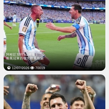
​阿根廷加時3:1挫瑞士
衛冕冠軍四強大戰英格蘭
12/07/2026
70019