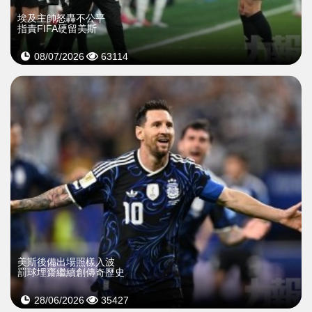
​埃及主帥怒轟不公平
指責FIFA硬留美斯
08/07/2026
63114
​美斯後備出場照樣入波
罰球埋齋繼續創傳奇歷史
28/06/2026
35427