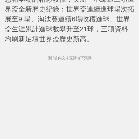
界盃全新歷史紀錄：世界盃連續進球場次拓
展至9 場、淘汰賽連續6場收穫進球、世界
盃生涯累計進球數攀升至21球，三項資料
均刷新足壇世界盃歷史新高。
[贊助] 內文未完請向下滾動