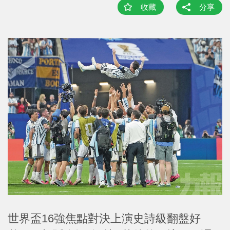
收藏
分享
世界盃16強焦點對決上演史詩級翻盤好