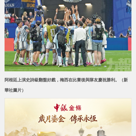
阿根廷上演史詩級翻盤好戲，梅西在比賽後與隊友慶祝勝利。（新
華社圖片）