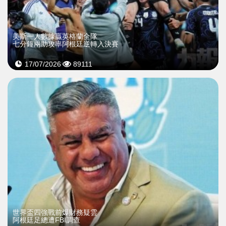
美斯一人數據贏英格蘭全隊
七分鐘兩助攻率阿根廷逆轉入決賽
17/07/2026
89111
世界盃四強戰前爆財務疑雲
阿根廷足總遭FBI調查