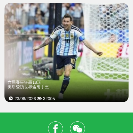
​六屆賽事狂轟18球
美斯登頂世界盃射手王
23/06/2026
32005