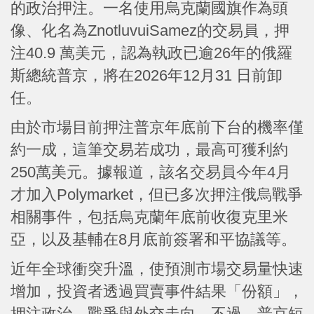
的政治押注。一名使用烏克蘭國旗作為頭
像、化名為ZnotluvuiSamez的交易員，押
注40.9 萬美元，認為執政已逾26年的俄羅
斯總統普京，將在2026年12月31 日前卸
任。
由於市場目前押注普京年底前下台的機率僅
約一成，這筆交易若成功，最高可獲利約
250萬美元。據報道，該名交易員今年4月
才加入Polymarket，但已多次押注俄烏戰爭
相關事件，包括烏克蘭年底前收復克里米
亞，以及基輔在8月底前簽署和平協議等。
近年全球衝突升溫，使預測市場交易量快速
增加，投資者透過買賣事件結果「份額」，
押注政治、戰爭與外交走向。不過，普京短