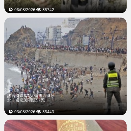
06/08/2026
35742
謠言引爆6萬人偷渡西班牙
北非邊境闖關釀57死
03/08/2026
35443