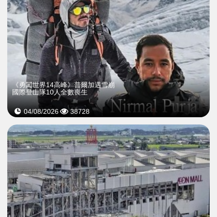
《勇闖世界14高峰》普爾加遇雪崩
國際登山隊10人全數喪生
04/08/2026
38728