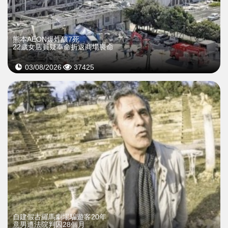
熊本AEON爆炸釀7死
22歲女店員疑奉命折返商場喪命
03/08/2026
37425
自建假古羅馬劇場騙遊客20年
意男遭法院判囚28個月