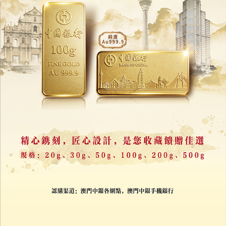
判決書揭趙薇前夫黃有龍澳洲豪賭
六天輸掉3.27億港元
09/07/2026
34310
豪賭AI算力
四巨頭資本支出飆至6,600億美元