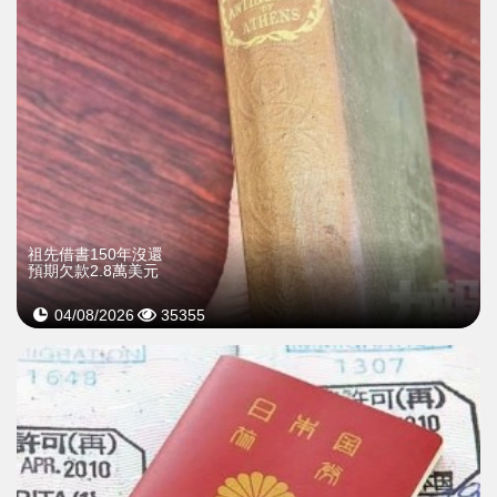
祖先借書150年沒還
預期欠款2.8萬美元
04/08/2026
35355