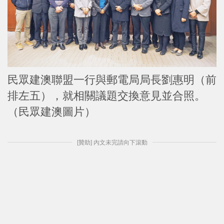
民眾建澳聯盟一行與郵電局局長劉惠明（前
排左五），就相關議題交換意見並合照。
（民眾建澳圖片）
[贊助] 內文未完請向下滾動