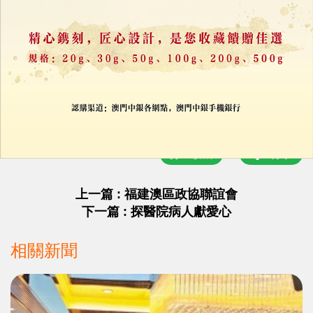
評論
力報會員可享用評論功能
註冊
/
登錄
收藏
分享
上一篇 : 福建澳區政協聯誼會
下一篇 : 探醫院病人獻愛心
相關新聞