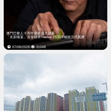
澳門巴黎人十周年慶典盛大啟幕
「名廚臻宴」首發聯乘Twelve 25演繹極致法式風雅
07/08/2026
31048