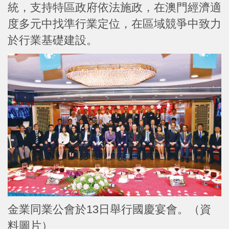
統，支持特區政府依法施政，在澳門經濟適
度多元中找準行業定位，在區域競爭中致力
於行業基礎建設。
金業同業公會於13日舉行國慶宴會。（資
料圖片）