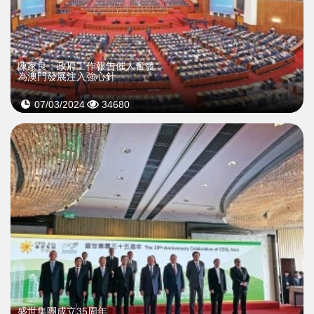
陳家良：政府工作報告催人奮發
為澳門發展注入強心針
07/03/2024
34680
盛世集團成立35周年