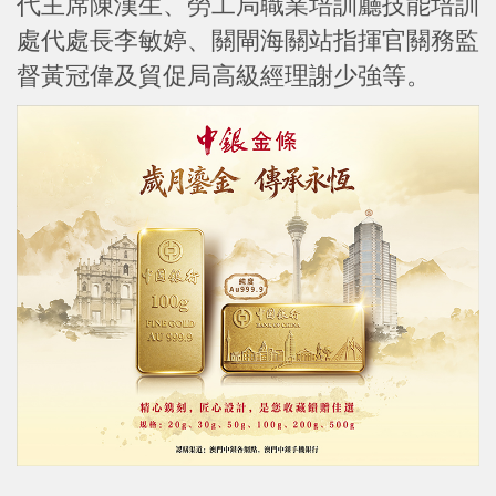
代主席陳漢生、勞工局職業培訓廳技能培訓
處代處長李敏婷、關閘海關站指揮官關務監
督黃冠偉及貿促局高級經理謝少強等。