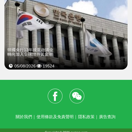
韓國央行13年後重啟購金
轉向加入全球增持黃金潮
05/08/2026
19524
關於我們
｜
使用條款及免責聲明
｜
隱私政策
｜
廣告查詢