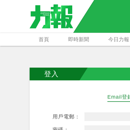
首頁
即時新聞
今日力報
登入
Email登
用戶電郵：
密碼：