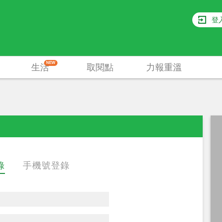
登
NEW
生活
取閱點
力報重溫
錄
手機號登錄