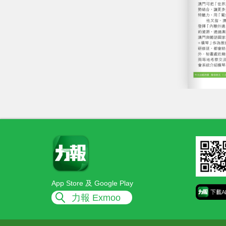
App Store 及 Google Play
力報 Exmoo