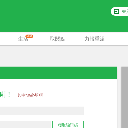
登
NEW
生活
取閱點
力報重溫
員喇！
其中*為必填項
獲取驗證碼