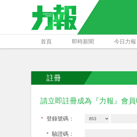
首頁
即時新聞
今日力報
註冊
請立即註冊成為『力報』會
*
登錄號碼：
*
驗證碼：