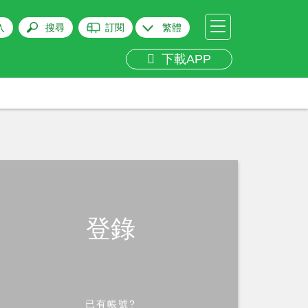
入
搜尋
訂閱
繁體
下載APP
登錄
已有帳號?