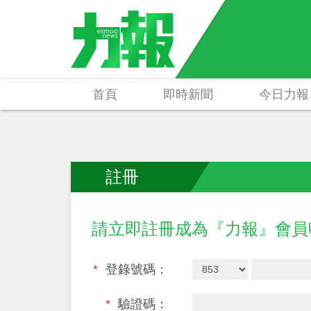
首頁
即時新聞
今日力報
註冊
請立即註冊成為『力報』會
*
登錄號碼：
*
驗證碼：