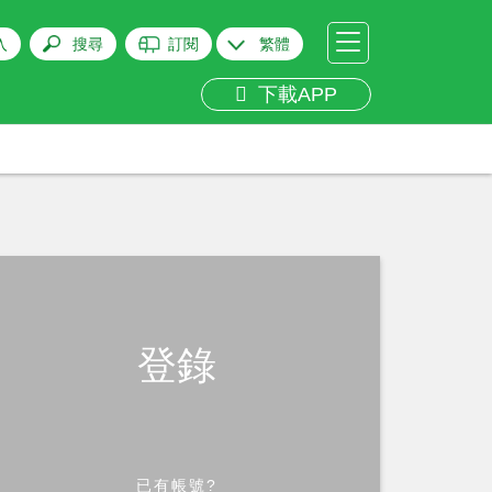
入
搜尋
訂閱
繁體
下載APP
登錄
已有帳號?