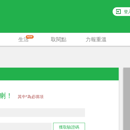
登
NEW
生活
取閱點
力報重溫
員喇！
其中*為必填項
獲取驗證碼