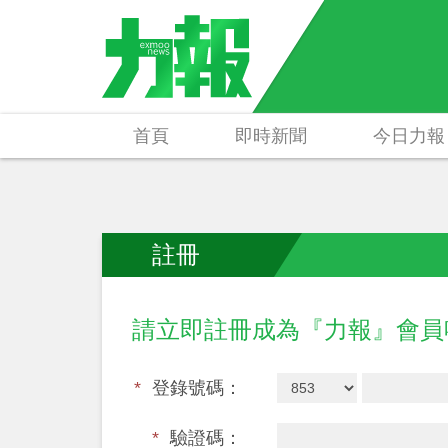
首頁
即時新聞
今日力報
註冊
請立即註冊成為『力報』會
*
登錄號碼：
*
驗證碼：