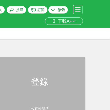
入
搜尋
訂閱
繁體
下載APP
登錄
已有帳號?