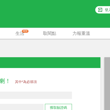
登
NEW
生活
取閱點
力報重溫
員喇！
其中*為必填項
獲取驗證碼