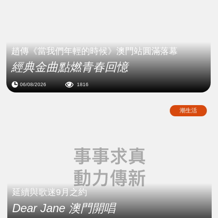
趙傳《當我們年輕的時候》澳門站圓滿落幕
經典金曲點燃青春回憶
06/08/2026
1816
潮生活
延續與歌迷9月之約
Dear Jane 澳門開唱