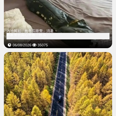
內地興起「抱冬瓜睡覺」消暑
專家警告當心半夜「炸瓜」
06/08/2026
35075