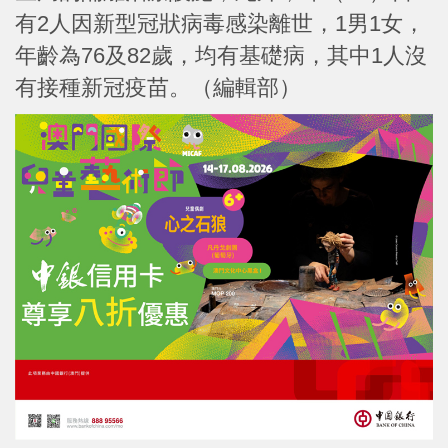
有2人因新型冠狀病毒感染離世，1男1女，
年齡為76及82歲，均有基礎病，其中1人沒
有接種新冠疫苗。（編輯部）