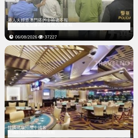
​港人夫婦遊澳門搭的士拾遺不報
將相機及電池據為己有再入境被截
06/08/2026
37227
韓國賭場招攬中國客
中國駐韓使館促嚴格規範