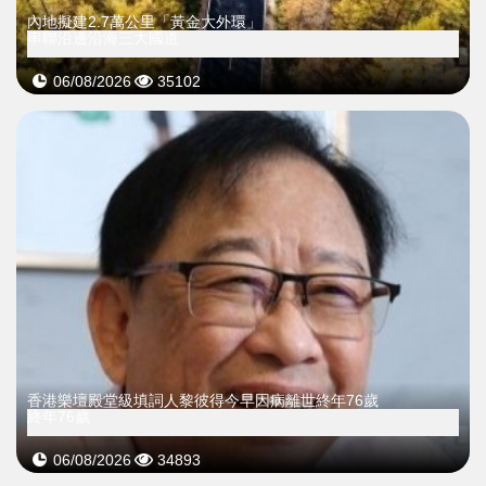
內地擬建2.7萬公里「黃金大外環」
串聯沿邊沿海三大國道
06/08/2026
35102
​香港樂壇殿堂級填詞人黎彼得今早因病離世終年76歲
終年76歲
06/08/2026
34893