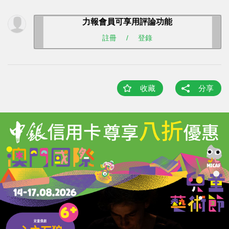
力報會員可享用評論功能
註冊
/
登錄
收藏
分享
上一篇 : 央積金年度利息收益已入賬
下一篇 : 東主：整餅師傅天天加班忙不停
推薦新聞