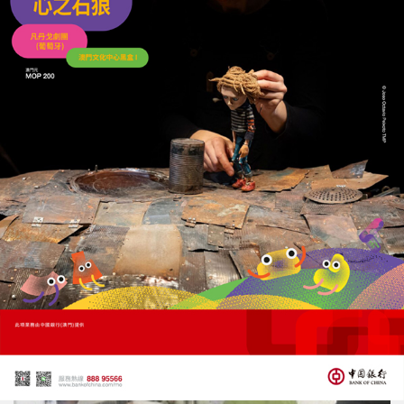
​路氹嚴重傷人案疑涉感情問題
司警拘一內地漢明公布案情
06/08/2026
37742