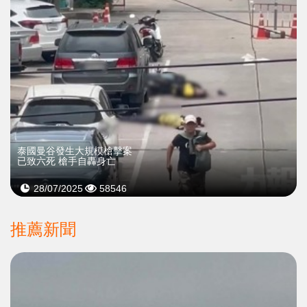
​泰國曼谷發生大規模槍擊案
已致六死 槍手自轟身亡
28/07/2025
58546
推薦新聞