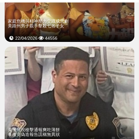
家庭危機與精神壓力交織成悲劇
美路州男子親手擊殺七名子女
22/04/2026
44556
美警無視槍擊通報爽吃薄餅
事後竟偽造報告謊稱無異狀