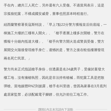
手在內，總共三人死亡，另外還有六人受傷。不過當局表示，這是
宗孤狼犯案，不構成國安威脅，賽事也照原本時程進行。
紐西蘭警察署長寇斯特說，「早上7點22分警方獲報皇后街底端，一
棟施工大樓的三樓有人開火」、「槍手逐層上樓多次開槍，警方在
獲報十分鐘內抵達大樓」、「槍手向警方開火造成警員受傷，雙方
展開交火隨後發現槍手身亡，遺憾的是，警方之後在較低樓層發現
兩名死亡民眾。」
警方尚未正式指認槍手身份，但透露是名24歲男子，受僱於案發大
樓工地，沒有擁槍執照，因此是非法持有槍械，而犯案工具是把散
彈槍。當地媒體RNZ則披露，槍手名叫里德，曾因為家暴在3月底判
處居家監禁，必須配戴電子腳鐐，但允許前往工地工作。
[贊助] 內文未完請向下滾動