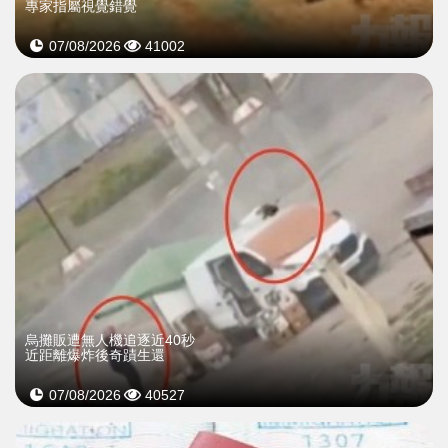
專家指屬視覺錯覺
07/08/2026
41002
烏攤販遭無人機追逐近40秒
近距離爆炸後奇蹟生還
07/08/2026
40527