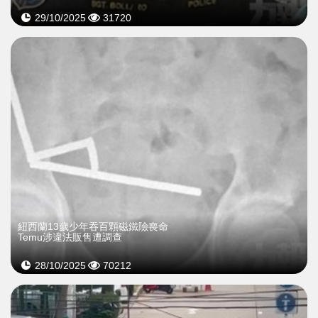
29/10/2025
31720
紐西蘭13歲少年吞百顆磁鐵險喪命
Temu涉違法販售遭調查
28/10/2025
70212