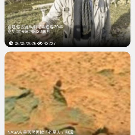
自建假古羅馬劇場騙遊客20年
意男遭法院判囚28個月
06/08/2026
42227
NASA火星舊照再掀「外星人」熱議