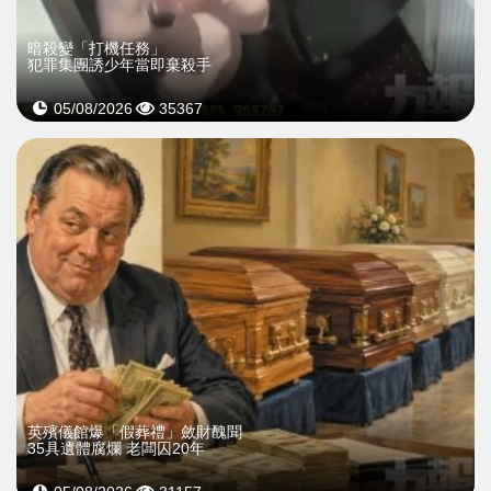
暗殺變「打機任務」
犯罪集團誘少年當即棄殺手
05/08/2026
35367
英殯儀館爆「假葬禮」斂財醜聞
35具遺體腐爛 老闆囚20年