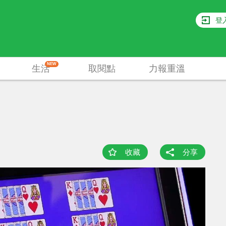
登
NEW
生活
取閱點
力報重溫
收藏
分享