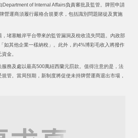
ment of Internal Affairs負責審批及監管。牌照申請
。持牌營運商須履行嚴格合規要求，包括識別問題賭徒及實施
場，堵塞離岸平台帶來的監管漏洞及稅收流失問題。內政部
確保營運商「如其他企業一樣納稅」。此外，約4%博彩毛收入將撥作
蘭元資金。
服務及處以最高500萬紐西蘭元罰款。值得注意的是，法
受規管。當局預期，新制度將促使未持牌營運商退出市場，