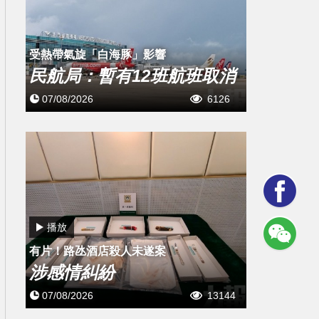
受熱帶氣旋「白海豚」影響
民航局：暫有12班航班取消
07/08/2026
6126
播放
有片！路氹酒店殺人未遂案
涉感情糾紛
07/08/2026
13144