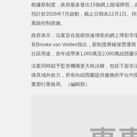
根據新制度，政府最多發出15個網上賭場牌照，由Depart
預計於2026年7月啟動，截止日期為12月1日
風險控制措施。
政府表示，法案旨在規範快速增長的網上博彩市
長Brooke van Velden指出，新制度將
社區用途，首年或帶來1,000萬至2,000萬紐西
法案同時賦予監管機構更大執法權，包括下架非法
律具域外效力，所有向紐西蘭提供服務的平台均
重塑行業格局。（編輯部）