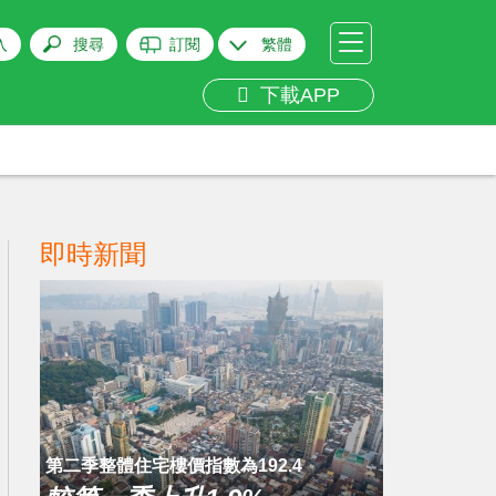
入
搜尋
訂閱
繁體
下載APP
即時新聞
第二季整體住宅樓價指數為192.4