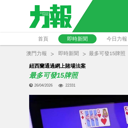
首頁
即時新聞
今日力報
澳門力報
即時新聞
最多可發15牌照
紐西蘭通過網上賭場法案
最多可發15牌照
26/04/2026
22331