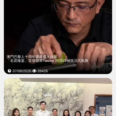
澳門巴黎人十周年慶典盛大啟幕
「名廚臻宴」首發聯乘Twelve 25演繹極致法式風雅
07/08/2026
39426