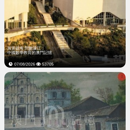
籌算鏡海 問數濠江：
中國數學教育的澳門記憶
07/08/2026
53705