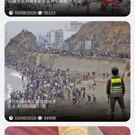
22歲女店員疑奉命折返商場喪命
03/08/2026
35113
謠言引爆6萬人偷渡西班牙
北非邊境闖關釀57死
03/08/2026
34998