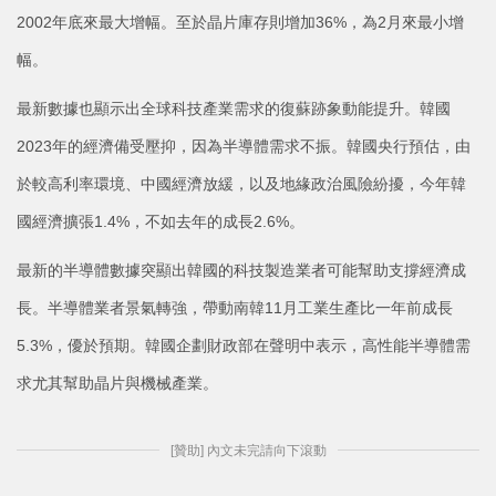
2002年底來最大增幅。至於晶片庫存則增加36%，為2月來最小增
幅。
最新數據也顯示出全球科技產業需求的復蘇跡象動能提升。韓國
2023年的經濟備受壓抑，因為半導體需求不振。韓國央行預估，由
於較高利率環境、中國經濟放緩，以及地緣政治風險紛擾，今年韓
國經濟擴張1.4%，不如去年的成長2.6%。
最新的半導體數據突顯出韓國的科技製造業者可能幫助支撐經濟成
長。半導體業者景氣轉強，帶動南韓11月工業生產比一年前成長
5.3%，優於預期。韓國企劃財政部在聲明中表示，高性能半導體需
求尤其幫助晶片與機械產業。
[贊助] 內文未完請向下滾動