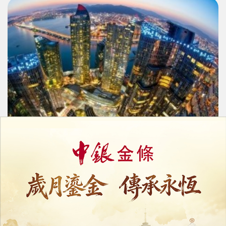
韓國旅遊界促撤賭業改革
憂徵費加五成重創賭場盈利
05/08/2026
6055