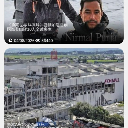
《勇闖世界14高峰》普爾加遇雪崩
國際登山隊10人全數喪生
04/08/2026
36440
熊本AEON爆炸釀7死