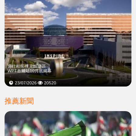
迎仕柏拓撲克娛樂區
WPT首爾站10月底揭幕
23/07/2026
20520
推薦新聞