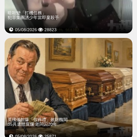
暗殺變「打機任務」
犯罪集團誘少年當即棄殺手
05/08/2026
28823
英殯儀館爆「假葬禮」斂財醜聞
35具遺體腐爛 老闆囚20年
05/08/2026
25871