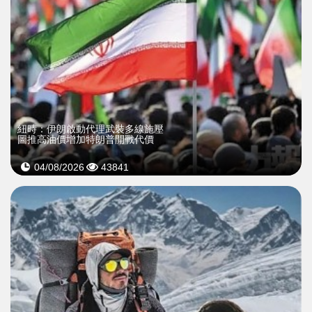
紐時：伊朗啟動代理武裝多線施壓
圖推高油價增加特朗普開戰代價
04/08/2026
43841