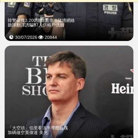
韓警破獲3,200億韓圜非法賭博網絡
聽障翻譯誘騙87人供帳戶洗錢
30/07/2026
20844
「大空頭」伯里看淡半導體板塊
加碼做空英偉達 美光