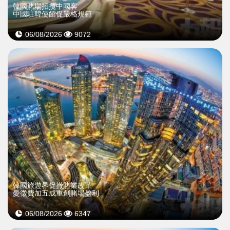
韓國賭場招攬中國客
中國駐韓使館促嚴格規範
06/08/2026
9072
韓國旅遊界促撤賭業改革
憂徵費加五成重創賭場盈利
06/08/2026
6347