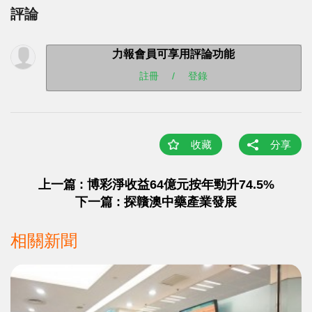
評論
力報會員可享用評論功能
註冊
/
登錄
收藏
分享
上一篇 : 博彩淨收益64億元按年勁升74.5%
下一篇 : 探贛澳中藥產業發展
相關新聞