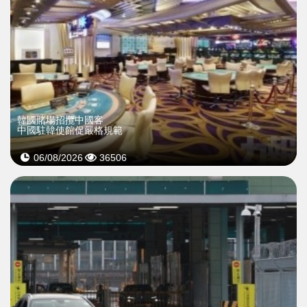
韓國賭場招攬中國客
中國駐韓使館促嚴格規範
06/08/2026
36506