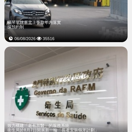
橫琴單牌車北上爭取年内落實
採預約制
06/08/2026
35516
致力構建「老有所醫」的服務系統
衛生局於8月7日開展新一輪「長者安裝假牙計劃」