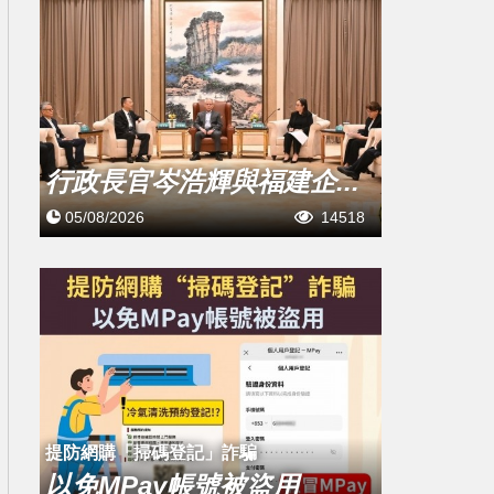
行政長官岑浩輝與福建企...
05/08/2026
14518
提防網購「掃碼登記」詐騙
以免MPay帳號被盜用