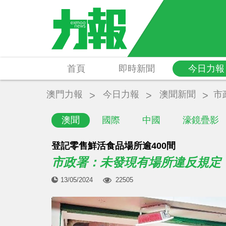
首頁
即時新聞
今日力報
澳門力報
今日力報
澳聞新聞
市
澳聞
國際
中國
濠鏡疊影
登記零售鮮活食品場所逾400間
市政署：未發現有場所違反規定
13/05/2024
22505