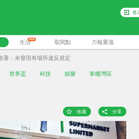
登
NEW
生活
取閱點
力報重溫
政署：未發現有場所違反規定
世界盃
科技
娛樂
掌櫃灣區
收藏
分享