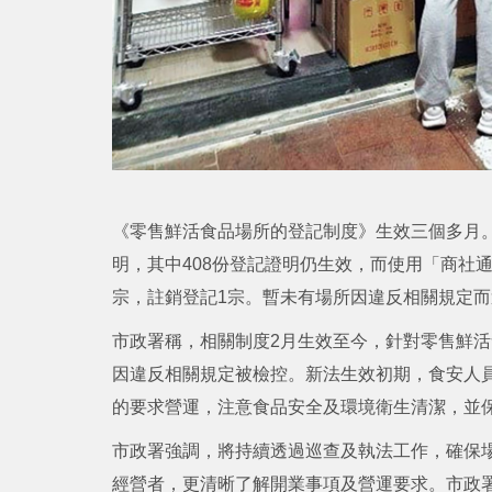
《零售鮮活食品場所的登記制度》生效三個多月。
明，其中408份登記證明仍生效，而使用「商社通
宗，註銷登記1宗。暫未有場所因違反相關規定
市政署稱，相關制度2月生效至今，針對零售鮮活
因違反相關規定被檢控。新法生效初期，食安人
的要求營運，注意食品安全及環境衛生清潔，並
市政署強調，將持續透過巡查及執法工作，確保
經營者，更清晰了解開業事項及營運要求。市政