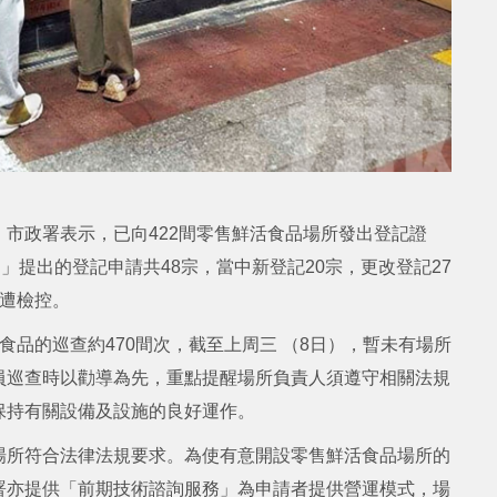
市政署表示，已向422間零售鮮活食品場所發出登記證
」提出的登記申請共48宗，當中新登記20宗，更改登記27
而遭檢控。
食品的巡查約470間次，截至上周三 （8日），暫未有場所
員巡查時以勸導為先，重點提醒場所負責人須遵守相關法規
保持有關設備及設施的良好運作。
場所符合法律法規要求。為使有意開設零售鮮活食品場所的
署亦提供「前期技術諮詢服務」為申請者提供營運模式，場