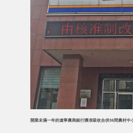
開業未滿一年的遼寧農商銀行獲准吸收合併36間農村中