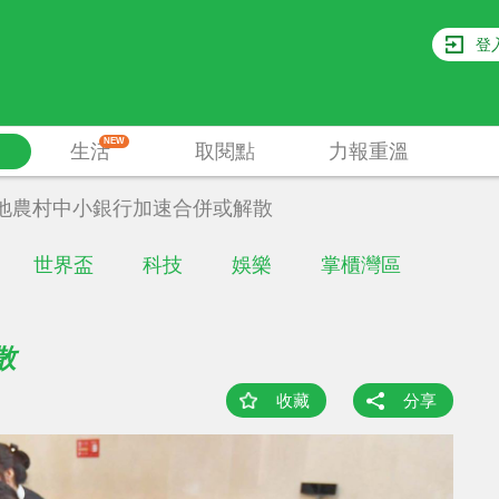
登
NEW
生活
取閱點
力報重溫
地農村中小銀行加速合併或解散
世界盃
科技
娛樂
掌櫃灣區
散
收藏
分享