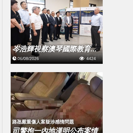
岑浩輝視察澳琴國際教育...
06/08/2026
4424
​路氹嚴重傷人案疑涉感情問題
司警拘一內地漢明公布案情