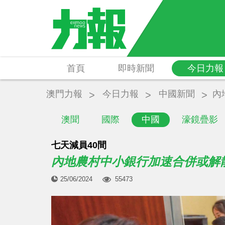
首頁
即時新聞
今日力報
澳門力報
今日力報
中國新聞
內
澳聞
國際
中國
濠鏡疊影
七天減員40間
內地農村中小銀行加速合併或解
25/06/2024
55473