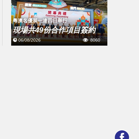
粵澳名優展一連四日舉行
現場共49份合作項目簽約
06/08/2026
8060