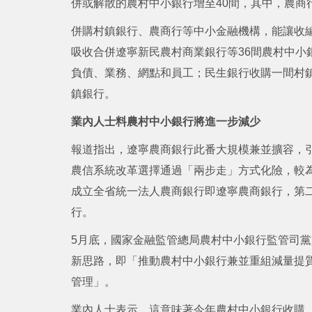
併或解散的農村中小銀行增至40間，其中，農商行
併購村鎮銀行、農商行等中小金融機構，能讓收
吸收合併遼寧新民農村商業銀行等36間農村中小
負債、業務、網點和員工；民生銀行收購一間村
鎮銀行。
業內人士料農村中小銀行將進一步減少
報道指出，遼寧農商銀行此番大規模兼並擴容，
農信系統改革選擇通過「兩步走」方式化險，較
成立全省統一法人農商銀行即遼寧農商銀行，第
行。
5月底，國家金融監管總局農村中小銀行監管司
新思路，即「推動農村中小銀行兼並重組減量提
管理」。
業內人士表示，這意味著今年農村中小銀行收購、