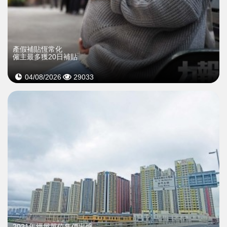
產假補貼恆常化
僱主最多獲20日補貼
04/08/2026
29033
2021年經屋單位售價出爐