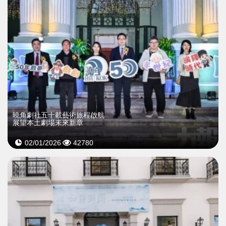
曉角劇社五十載藝術旅程啟航
展望本土劇場未來新章
02/01/2026
42780