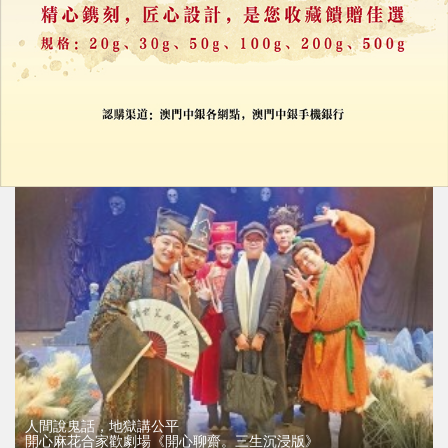
00後批灰批出百萬生意
地盤浮雕走紅 逾500人求拜師
29/01/2026
49801
>
人間說鬼話，地獄講公平
開心麻花合家歡劇場《開心聊齋。三生沉浸版》