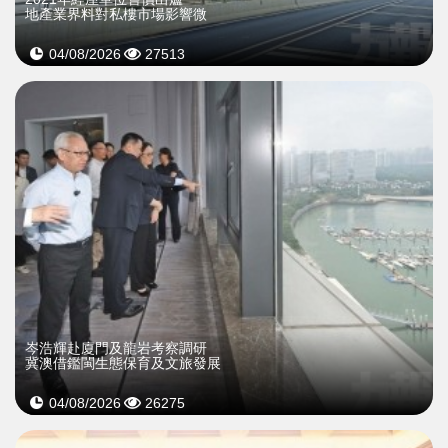
地產業界料對私樓市場影響微
04/08/2026
27513
岑浩輝赴廈門及龍岩考察調研
冀澳借鑑閩生態保育及文旅發展
04/08/2026
26275