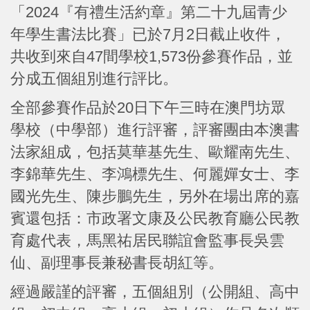
「2024『有禮生活約章』第二十九屆青少
年學生書法比賽」已於7月2日截止收件，
共收到來自47間學校1,573份參賽作品，並
分成五個組別進行評比。
全部參賽作品於20日下午三時在澳門坊眾
學校（中學部）進行評審，評審團由本澳書
法家組成，包括莫華基先生、歐耀南先生、
李錦華先生、李鴻標先生、何麗嬋女士、李
國光先生、陳步鵬先生，另外在場出席的嘉
賓還包括：市政署文康及公民教育廳公民教
育處代表，馬黑祐居民聯誼會監事長吳雲
仙、副理事長兼秘書長胡紅等。
經過嚴謹的評審，五個組別（公開組、高中