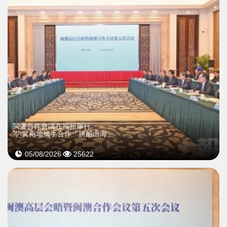
閩澳合作會議在福州舉行
岑:冀兩地攜手合作「拼船出海」
05/08/2026
25622