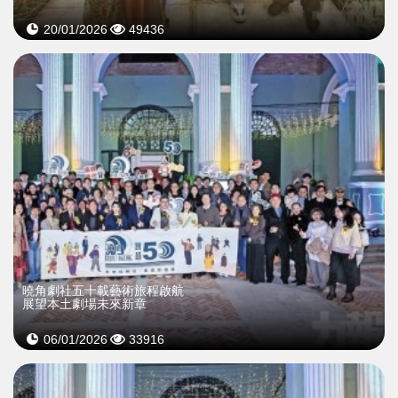
20/01/2026
49436
曉角劇社五十載藝術旅程啟航
展望本土劇場未來新章
06/01/2026
33916