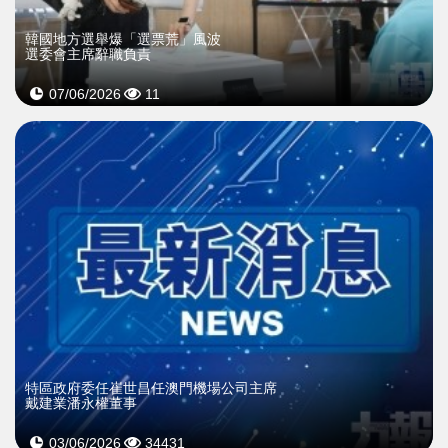
韓國地方選舉爆「選票荒」風波
選委會主席辭職負責
07/06/2026
11
特區政府委任崔世昌任澳門機場公司主席
戴建業潘永權董事
03/06/2026
34431