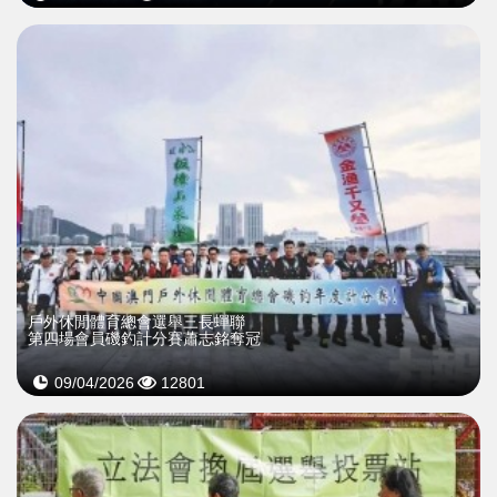
戶外休閒體育總會選舉三長蟬聯
第四場會員磯釣計分賽蕭志銘奪冠
09/04/2026
12801