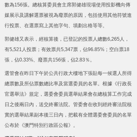
數為156張。總核算委員會主席郭健雄現場使用投影機向傳
媒展示及講解選票被視為廢票的原因，包括使用其他符號進
行投票、在選票寫上其他字句、填劃出格等等。
郭健雄又表示，經核算後，已登記的投票人總數6,265人，
有5,521人投票；有效票共5,347票，佔96.85%；空白票18
張，佔0.33%、廢票共156張，佔2.83％。
選管會在昨日下午於公共行政大樓地下張貼每一候選人所得
總票數及所佔票數總比率及當選委員的名單。根據《行政長
官選舉法》規定，選委會委員選舉結果會在總核算工作完成
日之後兩日內，送交終審法院。管委會在收到經終審法院核
實的選舉結果副本後三日內，把載有全體選委會委員的名單
公布於《澳門特別行政區公報》。