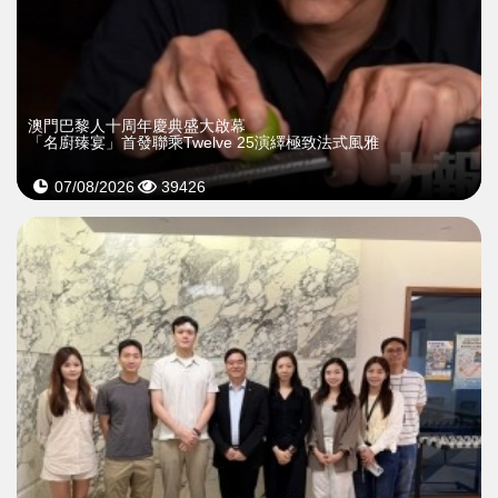
澳門巴黎人十周年慶典盛大啟幕
「名廚臻宴」首發聯乘Twelve 25演繹極致法式風雅
07/08/2026
39426