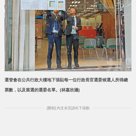
選管會在公共行政大樓地下張貼每一位行政長官選委候選人所得總
票數，以及當選的選委名單。(林嘉欣攝
)
[贊助] 內文未完請向下滾動