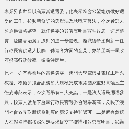
專業界崔世昌以高票當選選委，他表示將會希望繼續做好選
委的工作。按照新修訂的選舉法及就職宣誓法，今次參選人
須通過資格審查，就任選委須簽署聲明書宣誓效忠，這是落
實「愛國者治澳」原則的進一步體現。履職後希望與新一任
行政長官候選人接觸，傳達各方面的意見，亦希望新一屆政
府提高行政效率，多關注民生。
此外，亦有專業界的當選選委、澳門大學電機及電腦工程系
教授、模擬與混合訊號超大規模集成電路國家重點實驗室主
任麥沛然表示，今次選舉有三大亮點，一是法人選民踴躍參
與，投票人數創下歷屆行政長官選委會選舉新高，反映了澳
門社會各界對新選舉制度的廣泛支持和認可；二是所有參選
人在報名時都按照法定要求提交了擁護和效忠聲明書，彰顯