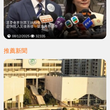
選委會界別票王姚柏良：
盡快投入災後善後 促進跨界合作
08/12/2025
32335
推薦新聞