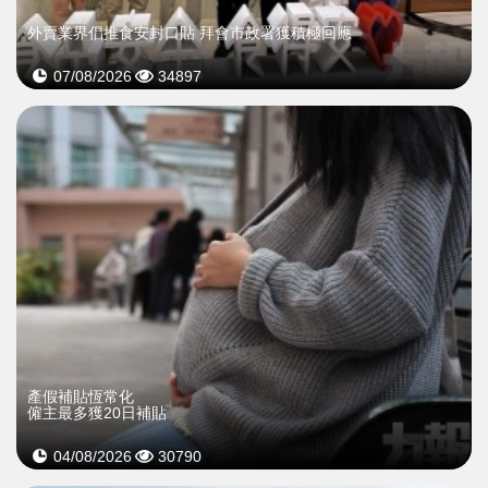
外賣業界倡推食安封口貼 拜會市政署獲積極回應
07/08/2026
34897
產假補貼恆常化
僱主最多獲20日補貼
04/08/2026
30790