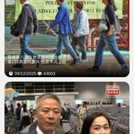
香港第八屆立會選舉90席全數產生
逾131萬選民參與 投票率高上屆
09/12/2025
43003