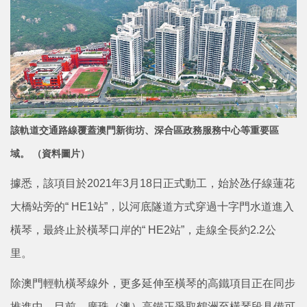
該軌道交通路線覆蓋澳門新街坊、深合區政務服務中心等重要區
域。 （資料圖片）
據悉，該項目於2021年3月18日正式動工，始於氹仔線蓮花
大橋站旁的“ HE1站”，以河底隧道方式穿過十字門水道進入
橫琴，最終止於橫琴口岸的“ HE2站”，走線全長約2.2公
里。
除澳門輕軌橫琴線外，更多延伸至橫琴的高鐵項目正在同步
推進中。目前，廣珠（澳）高鐵正爭取鶴洲至橫琴段具備可