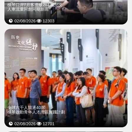
橫琴口岸7月客流破281萬人次
人車流量同創同期新高
02/08/2026
12303
全球六千人競逐40席
橫琴啟動青年人才灣區實踐計劃
02/08/2026
12701