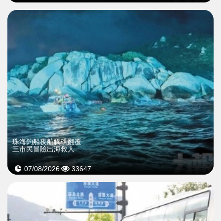
珠海釣船夜航觸礁翻覆
三市民冒險出海救人
07/08/2026
33647