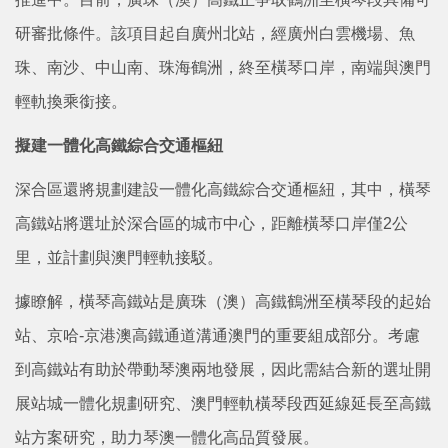
研審批條件。該項目起自廣州北站，經廣州白雲機場、魚
珠、南沙、中山南、珠海鶴洲，終至橫琴口岸，南端與澳門
輕軌換乘銜接。
擬建一體化高鐵綜合交通樞紐
深合區還將規劃建設一體化高鐵綜合交通樞紐，其中，橫琴
高鐵站將選址於深合區的城市中心，距離橫琴口岸僅2公
里，並計劃與澳門輕軌接駁。
據瞭解，橫琴高鐵站是廣珠（澳）高鐵鶴洲至橫琴段的起始
站、京哈-京港澳高鐵通道溝通澳門的重要組成部分。考慮
到高鐵站有助於帶動琴澳兩地發展，因此需結合新的選址開
展站城一體化規劃研究、澳門輕軌橫琴段西延線延長至高鐵
站方案研究，助力琴澳一體化高品質發展。