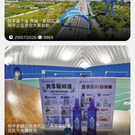
執筆贏千金 齊繪「新桃花源」
橫琴公益廣告大賽啟動
29/07/2026
8869
橫琴多個公共場所設「共享驅蚊液」
居民可免費使用